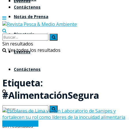
Eventos
Contáctenos
Notas de Prensa
Directorio
Sin resultados
Ver todos los resultados
Eventos
Contáctenos
Etiqueta:
#AlimentaciónSegura
Notas de Prensa
Sin resultados