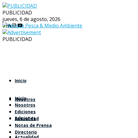
PUBLICIDAD
jueves, 6 de agosto, 2026
PUBLICIDAD
Inicio
Inicio
Nosotros
Nosotros
Ediciones
Ediciones
Actualidad
Notas de Prensa
Directorio
Actualidad