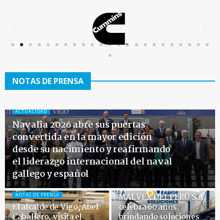
NOTAS DE PRENSA
ACTUALIDAD
Navalia 2026 abre sus puertas
convertida en la mayor edición
desde su nacimiento y reafirmando
el liderazgo internacional del naval
gallego y español
NOTAS DE PRENSA
NOTAS DE PRENSA
MALVEX DEL PERÚ S.A.
El alcalde de Vigo, Abel
celebra 60 años
Caballero, visita el
brindando soluciones