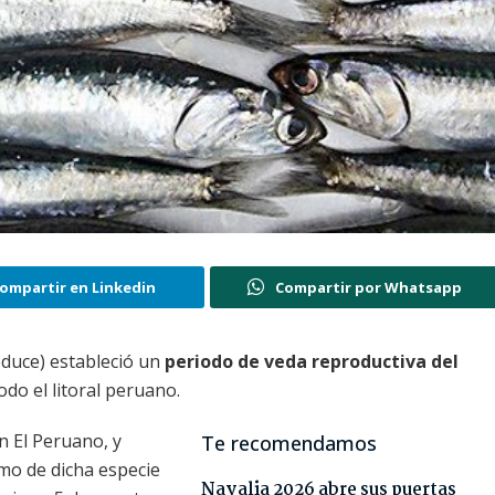
ompartir en Linkedin
Compartir por Whatsapp
oduce) estableció un
periodo de veda reproducti
va del
odo el litoral peruano.
n El Peruano, y
Te recomendamos
mo de dicha especie
Navalia 2026 abre sus puertas