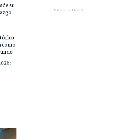
sde su
PUBLICIDAD
razgo
tórico
da como
 mundo
2026: