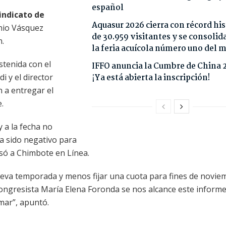
español
indicato de
Aquasur 2026 cierra con récord his
nio Vásquez
de 30.959 visitantes y se consoli
n.
la feria acuícola número uno del
ostenida con el
IFFO anuncia la Cumbre de China 
i y el director
¡Ya está abierta la inscripción!
n a entregar el
.
 a la fecha no
 sido negativo para
esó a Chimbote en Línea.
ueva temporada y menos fijar una cuota para fines de novie
ongresista María Elena Foronda se nos alcance este informe
 mar”, apuntó.