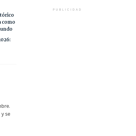
PUBLICIDAD
tórico
da como
 mundo
2026:
mbre.
 y se