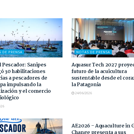
S DE PRENSA
NOTAS DE PRENSA
l Pescador: Sanipes
Aquasur Tech 2027 proyec
ó 30 habilitaciones
futuro de la acuicultura
rias a pescadores de
sustentable desde el cor
pa impulsando la
la Patagonia
ización y el comercio
24/06/2026
iológico
026
NOTAS DE PRENSA
AE2026 – Aquaculture in 
Change presenta a sus