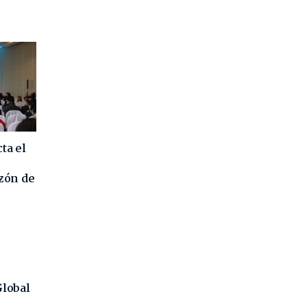
ta el
azón de
Global