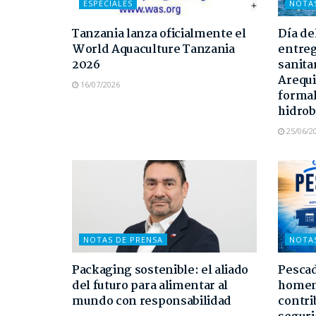
ESPECIALES
NOTA
Tanzania lanza oficialmente el
Día de
World Aquaculture Tanzania
entreg
2026
sanita
Arequi
16/07/2026
formal
hidrob
25/06/2
NOTAS DE PRENSA
NOTA
Packaging sostenible: el aliado
Pescad
del futuro para alimentar al
homen
mundo con responsabilidad
contri