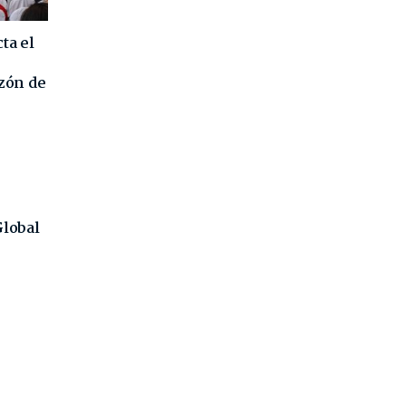
ta el
azón de
Global