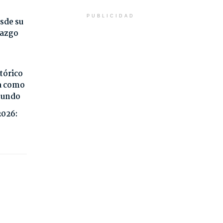
PUBLICIDAD
sde su
razgo
tórico
da como
 mundo
2026: