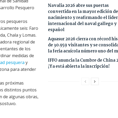
nal de Sanidad
Navalia 2026 abre sus puertas
sarrollo Pesquero
convertida en la mayor edición de
nacimiento y reafirmando el lide
ros pesqueros
internacional del naval gallego y
icamente seis: Faro
español
ada, Chala y Lomas.
Aquasur 2026 cierra con récord his
nadora regional de
de 30.959 visitantes y se consoli
sentantes de los
la feria acuícola número uno del
rdinar medidas de
IFFO anuncia la Cumbre de China 
dad pesquera
y
¡Ya está abierta la inscripción!
 zona para atender
las próximas
os distintos puntos
ón de algunas obras,
 sostuvo.