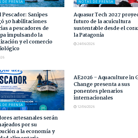
S DE PRENSA
NOTAS DE PRENSA
l Pescador: Sanipes
Aquasur Tech 2027 proyec
ó 30 habilitaciones
futuro de la acuicultura
rias a pescadores de
sustentable desde el cor
pa impulsando la
la Patagonia
ización y el comercio
24/06/2026
iológico
026
NOTAS DE PRENSA
AE2026 – Aquaculture in 
Change presenta a sus
ponentes plenarios
internacionales
S DE PRENSA
12/06/2026
ores artesanales serán
ajeados por su
bución a la economía y