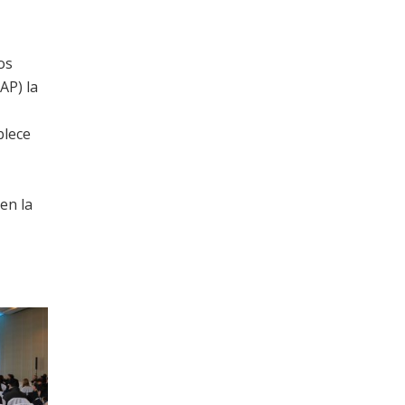
os
AP) la
blece
en la