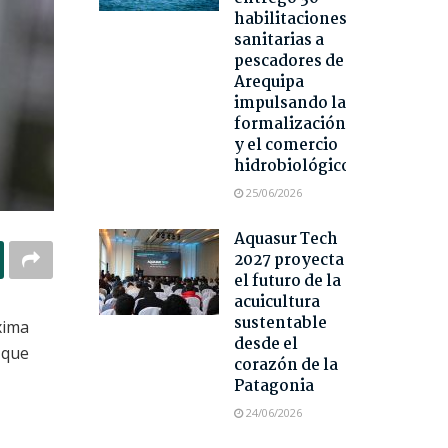
habilitaciones
sanitarias a
pescadores de
Arequipa
impulsando la
formalización
y el comercio
hidrobiológico
25/06/2026
Aquasur Tech
2027 proyecta
el futuro de la
acuicultura
sustentable
xima
desde el
 que
corazón de la
Patagonia
24/06/2026