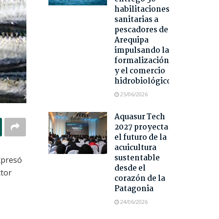
habilitaciones
sanitarias a
pescadores de
Arequipa
impulsando la
formalización
y el comercio
hidrobiológico
25/06/2026
Aquasur Tech
2027 proyecta
el futuro de la
acuicultura
sustentable
expresó
desde el
ctor
corazón de la
Patagonia
24/06/2026