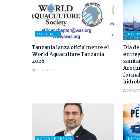
ESPECIALES
NOTA
Tanzania lanza oficialmente el
Día de
World Aquaculture Tanzania
entreg
2026
sanita
Arequi
16/07/2026
formal
hidrob
25/06/2
NOTAS DE PRENSA
NOTA