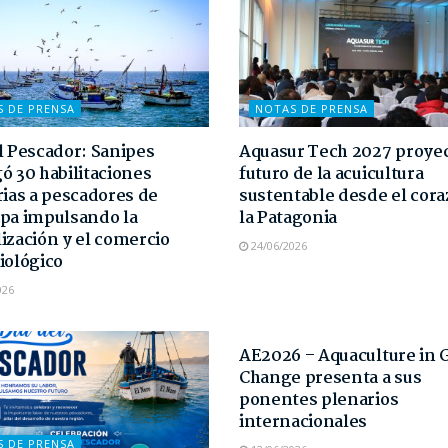
S DE PRENSA
NOTAS DE PRENSA
l Pescador: Sanipes
Aquasur Tech 2027 proyec
ó 30 habilitaciones
futuro de la acuicultura
rias a pescadores de
sustentable desde el cor
pa impulsando la
la Patagonia
ización y el comercio
24/06/2026
iológico
026
NOTAS DE PRENSA
AE2026 – Aquaculture in 
Change presenta a sus
ponentes plenarios
internacionales
S DE PRENSA