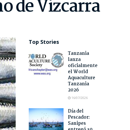
o de Vizcarra
Top Stories
Tanzania
lanza
oficialmente
el World
Aquaculture
Tanzania
2026
16/07/2026
Día del
Pescador:
Sanipes
entregó 30