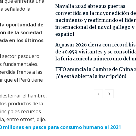
al
que enfrenta una
Navalia 2026 abre sus puertas
ha señalado la
convertida en la mayor edición de
nacimiento y reafirmando el lide
la oportunidad de
internacional del naval gallego y
ión de la sociedad
español
da en los últimos
Aquasur 2026 cierra con récord his
de 30.959 visitantes y se consoli
el sector pesquero
la feria acuícola número uno del
s fundamentales.
IFFO anuncia la Cumbre de China 
perdida frente a las
¡Ya está abierta la inscripción!
 que el Perú tiene
 desterrar el hambre,
 los productos de la
ncipales recursos
la, entre otros”, dijo.
00 millones en pesca para consumo humano al 2021