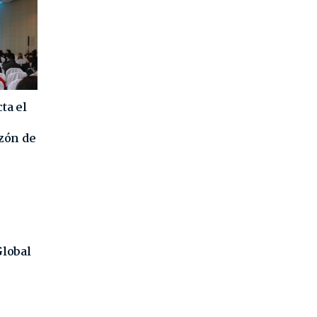
ta el
azón de
Global