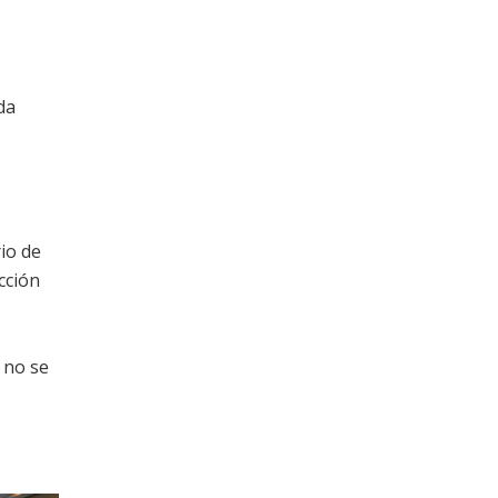
da
io de
cción
 no se