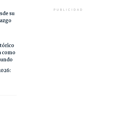
PUBLICIDAD
sde su
razgo
tórico
da como
 mundo
2026: