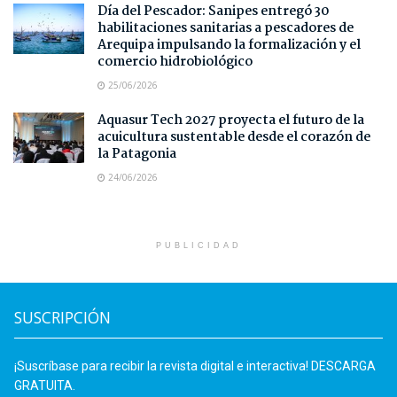
Día del Pescador: Sanipes entregó 30
habilitaciones sanitarias a pescadores de
Arequipa impulsando la formalización y el
comercio hidrobiológico
25/06/2026
Aquasur Tech 2027 proyecta el futuro de la
acuicultura sustentable desde el corazón de
la Patagonia
24/06/2026
PUBLICIDAD
SUSCRIPCIÓN
¡Suscríbase para recibir la revista digital e interactiva! DESCARGA
GRATUITA.