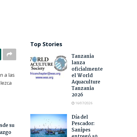
Top Stories
Tanzania
lanza
oficialmente
n a las
el World
Aquaculture
blezca
Tanzania
2026
16/07/2026
Día del
Pescador:
sde su
Sanipes
razgo
entregó 30