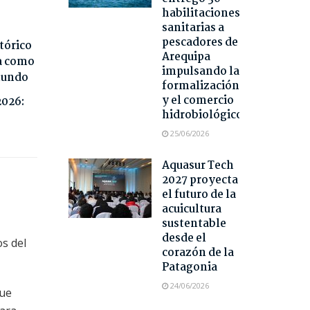
habilitaciones
sanitarias a
pescadores de
tórico
Arequipa
da como
impulsando la
 mundo
formalización
y el comercio
2026:
hidrobiológico
25/06/2026
Aquasur Tech
2027 proyecta
el futuro de la
acuicultura
sustentable
desde el
os del
corazón de la
Patagonia
24/06/2026
que