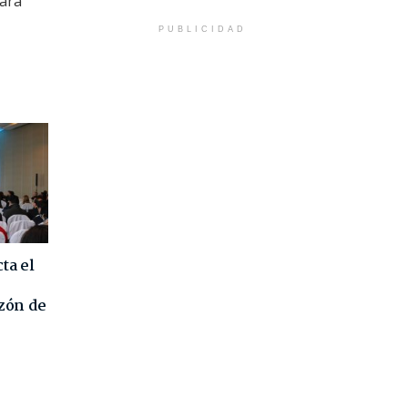
para
PUBLICIDAD
ta el
azón de