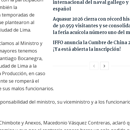
internacional del naval gallego y
mbién la
español
n temporadas de
Aquasur 2026 cierra con récord his
que plantearon al
de 30.959 visitantes y se consoli
ciudad de Lima.
la feria acuícola número uno del
IFFO anuncia la Cumbre de China 
lamos al Ministro y
¡Ya está abierta la inscripción!
 mayores tenemos
 Santiago Bocanegra,
udad de Lima a la
a Producción, en caso
nte se romperá el
de sus malos funcionarios.
ponsabilidad del ministro, su viceministro y a los funcionari
de Chimbote y Anexos, Macedonio Vásquez Contreras, aclaró 