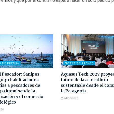
remios y que por el contrario espera hacer un solo pedido 
S DE PRENSA
NOTAS DE PRENSA
l Pescador: Sanipes
Aquasur Tech 2027 proyec
ó 30 habilitaciones
futuro de la acuicultura
rias a pescadores de
sustentable desde el cor
pa impulsando la
la Patagonia
ización y el comercio
24/06/2026
iológico
026