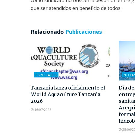
como sindicato no buscan la desunión entre g
que ser atendidos en beneficio de todos.
Relacionado
Publicaciones
ESPECIALES
NOTA
Tanzania lanza oficialmente el
Día de
World Aquaculture Tanzania
entreg
2026
sanita
Arequi
16/07/2026
formal
hidrob
25/06/2