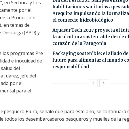
Día del Pescador: Sanipes entregó
o”, en Sechura y Los
habilitaciones sanitarias a pescad
tamente por el
Arequipa impulsando la formaliza
de la Producción
el comercio hidrobiológico
), en temas de
Aquasur Tech 2027 proyecta el fut
e Descarga (BPD) y
la acuicultura sustentable desde e
corazón de la Patagonia
de los programas Pre
Packaging sostenible: el aliado de
futuro para alimentar al mundo c
alidad e inocuidad de
responsabilidad
 salud del
 Juárez, jefe del
izado por el
mental para el
ITEpesquero Piura, señaló que para este año, se continuará 
 de todos los desembarcaderos pesqueros y muelles de la re