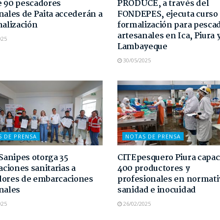
 90 pescadores
PRODUCE, a través del
nales de Paita accederán a
FONDEPES, ejecuta curso
malización
formalización para pesca
artesanales en Ica, Piura 
025
Lambayeque
30/05/2025
S DE PRENSA
NOTAS DE PRENSA
 Sanipes otorga 35
CITEpesquero Piura capaci
taciones sanitarias a
400 productores y
dores de embarcaciones
profesionales en normati
nales
sanidad e inocuidad
025
26/02/2025