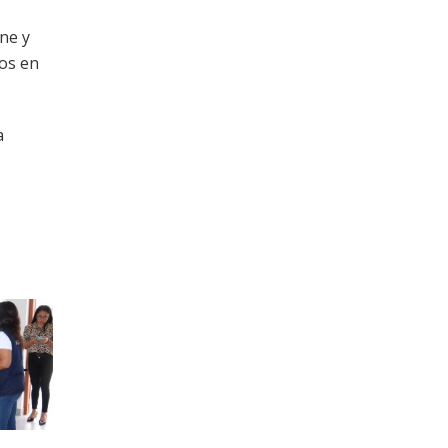
ne y
os en
a