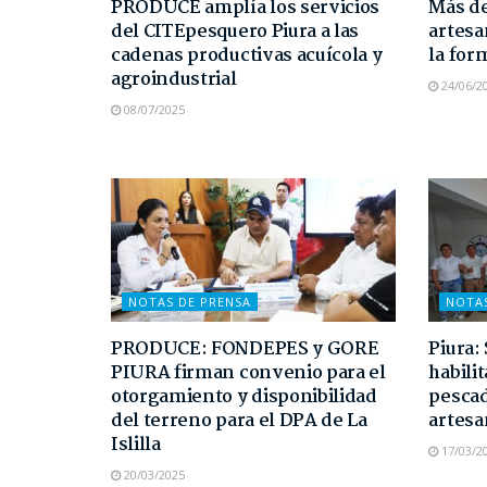
PRODUCE amplía los servicios
Más de
del CITEpesquero Piura a las
artesa
cadenas productivas acuícola y
la for
agroindustrial
24/06/2
08/07/2025
NOTAS DE PRENSA
NOTA
PRODUCE: FONDEPES y GORE
Piura:
PIURA firman convenio para el
habili
otorgamiento y disponibilidad
pesca
del terreno para el DPA de La
artesa
Islilla
17/03/2
20/03/2025