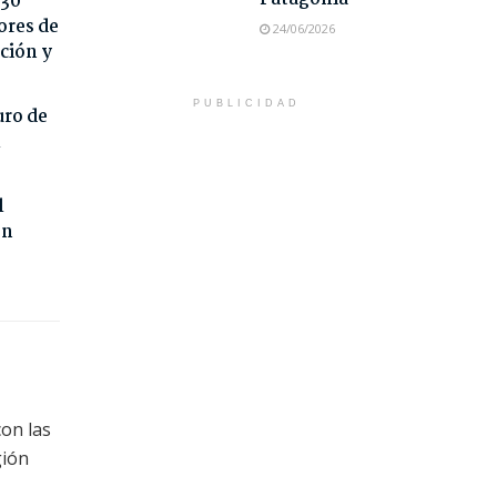
 30
ores de
24/06/2026
ción y
PUBLICIDAD
uro de
l
l
on
con las
gión