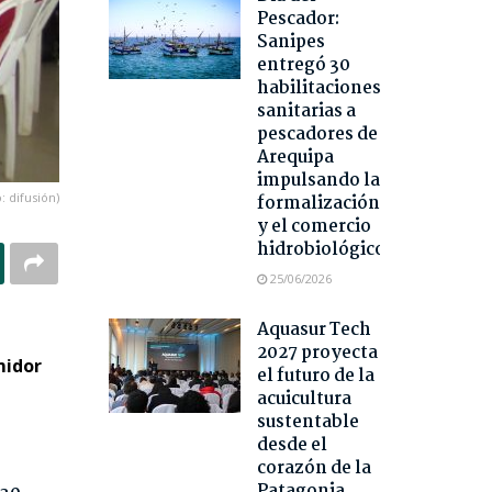
Pescador:
Sanipes
entregó 30
habilitaciones
sanitarias a
pescadores de
Arequipa
impulsando la
: difusión)
formalización
y el comercio
hidrobiológico
25/06/2026
Aquasur Tech
2027 proyecta
midor
el futuro de la
acuicultura
sustentable
desde el
corazón de la
Patagonia