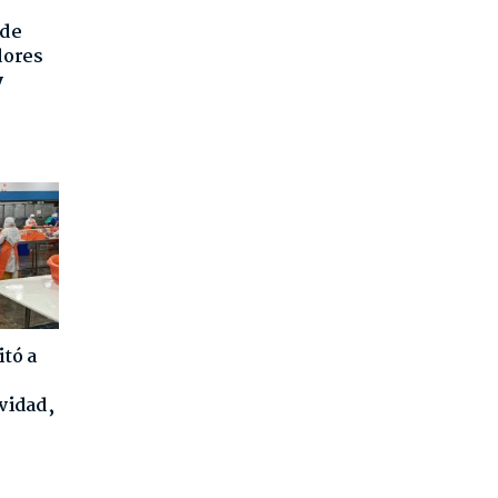
 de
dores
y
tó a
vidad,