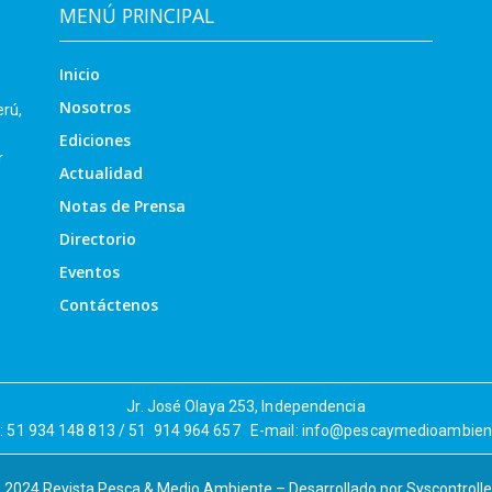
MENÚ PRINCIPAL
Inicio
Nosotros
erú,
Ediciones
r
Actualidad
Notas de Prensa
Directorio
Eventos
Contáctenos
Jr. José Olaya 253, Independencia
r: 51 934 148 813 / 51 914 964 657 E-mail: info@pescaymedioambie
 2024 Revista Pesca & Medio Ambiente – Desarrollado por
Syscontrolle