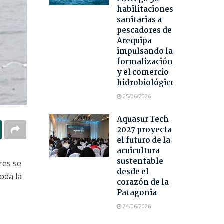
habilitaciones
sanitarias a
pescadores de
Arequipa
impulsando la
formalización
y el comercio
hidrobiológico
25/06/2026
Aquasur Tech
2027 proyecta
el futuro de la
acuicultura
sustentable
res se
desde el
oda la
corazón de la
Patagonia
24/06/2026