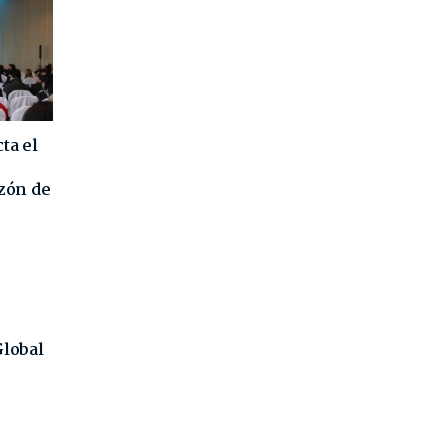
ta el
azón de
Global