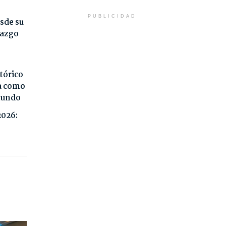
PUBLICIDAD
sde su
razgo
tórico
da como
 mundo
2026: