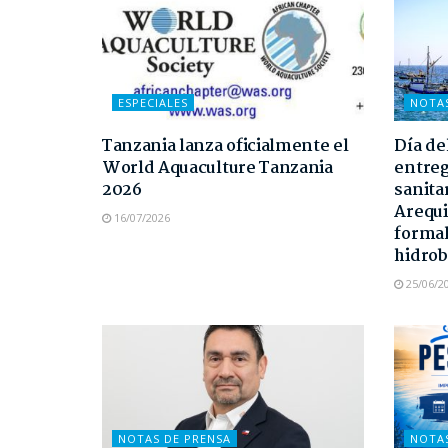
ESPECIALES
NOTA
Tanzania lanza oficialmente el
Día de
World Aquaculture Tanzania
entreg
2026
sanita
Arequi
16/07/2026
formal
hidrob
25/06/2
NOTAS DE PRENSA
NOTA