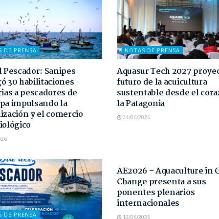
S DE PRENSA
NOTAS DE PRENSA
l Pescador: Sanipes
Aquasur Tech 2027 proyec
ó 30 habilitaciones
futuro de la acuicultura
rias a pescadores de
sustentable desde el cor
pa impulsando la
la Patagonia
ización y el comercio
24/06/2026
iológico
026
NOTAS DE PRENSA
AE2026 – Aquaculture in 
Change presenta a sus
ponentes plenarios
internacionales
S DE PRENSA
12/06/2026