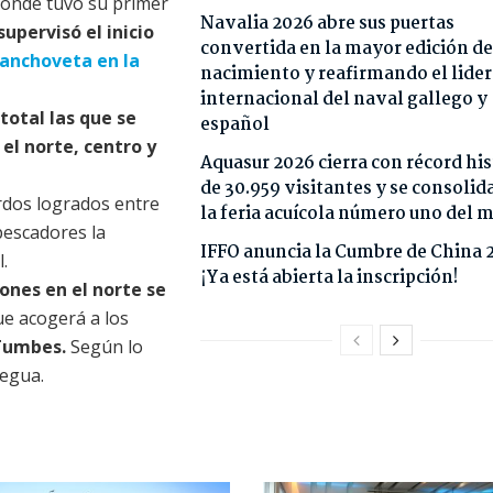
donde tuvo su primer
Navalia 2026 abre sus puertas
supervisó el inicio
convertida en la mayor edición de
anchoveta en la
nacimiento y reafirmando el lide
internacional del naval gallego y
total las que se
español
el norte, centro y
Aquasur 2026 cierra con récord his
de 30.959 visitantes y se consoli
rdos logrados entre
la feria acuícola número uno del
 pescadores la
IFFO anuncia la Cumbre de China 
.
¡Ya está abierta la inscripción!
ones en el norte se
e acogerá a los
 Tumbes.
Según lo
uegua.