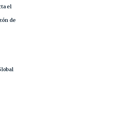
ta el
azón de
Global