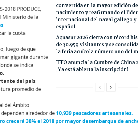
convertida en la mayor edición de
115-2018 PRODUCE,
nacimiento y reafirmando el lide
l Ministerio de la
internacional del naval gallego y
es
español
ar la cuota
Aquasur 2026 cierra con récord his
de 30.959 visitantes y se consoli
ño, luego de que
la feria acuícola número uno del
lamar gigante durante
IFFO anuncia la Cumbre de China 
donde se indica
¡Ya está abierta la inscripción!
o.
tante del país
aptura promedio de
al del Ámbito
d dependen alrededor de
10,939 pescadores artesanales.
uero crecerá 38% el 2018 por mayor desembarque de anc