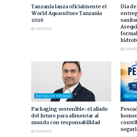
Tanzania lanza oficialmente el
Día de
World Aquaculture Tanzania
entreg
2026
sanita
Arequi
16/07/2026
formal
hidrob
25/06/2
NOTAS DE PRENSA
NOTA
Packaging sostenible: el aliado
Pescad
del futuro para alimentar al
homen
mundo con responsabilidad
contri
seguri
24/06/2026