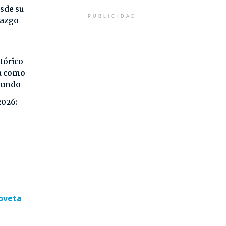
sde su
PUBLICIDAD
razgo
tórico
da como
 mundo
2026:
hoveta