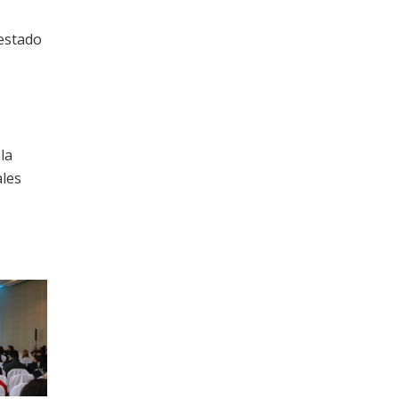
 estado
la
ales