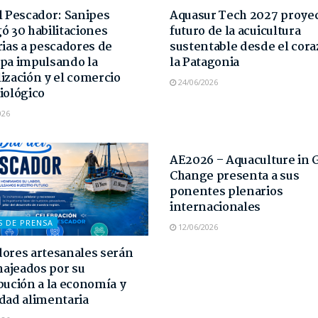
l Pescador: Sanipes
Aquasur Tech 2027 proyec
ó 30 habilitaciones
futuro de la acuicultura
rias a pescadores de
sustentable desde el cor
pa impulsando la
la Patagonia
ización y el comercio
24/06/2026
iológico
026
NOTAS DE PRENSA
AE2026 – Aquaculture in 
Change presenta a sus
ponentes plenarios
internacionales
S DE PRENSA
12/06/2026
ores artesanales serán
ajeados por su
bución a la economía y
dad alimentaria