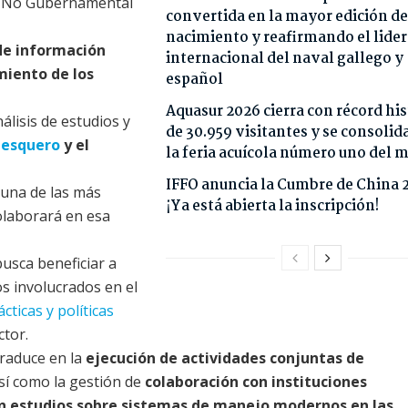
ón No Gubernamental
convertida en la mayor edición de
nacimiento y reafirmando el lide
 de información
internacional del naval gallego y
miento de los
español
Aquasur 2026 cierra con récord his
lisis de estudios y
de 30.959 visitantes y se consoli
pesquero
y el
la feria acuícola número uno del
IFFO anuncia la Cumbre de China 
una de las más
¡Ya está abierta la inscripción!
olaborará en esa
usca beneficiar a
os involucrados en el
cticas y políticas
ctor.
traduce en la
ejecución de actividades conjuntas de
sí como la gestión de
colaboración con instituciones
en estudios sobre sistemas de manejo modernos en las