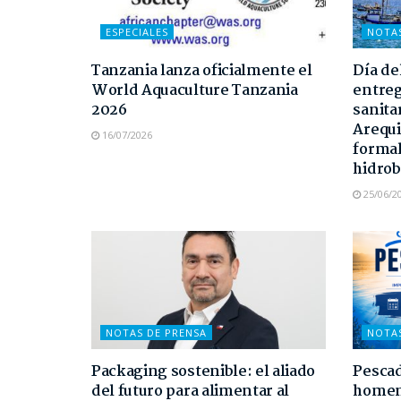
ESPECIALES
NOTA
Tanzania lanza oficialmente el
Día de
World Aquaculture Tanzania
entreg
2026
sanita
Arequi
16/07/2026
formal
hidrob
25/06/2
NOTAS DE PRENSA
NOTA
Packaging sostenible: el aliado
Pescad
del futuro para alimentar al
homen