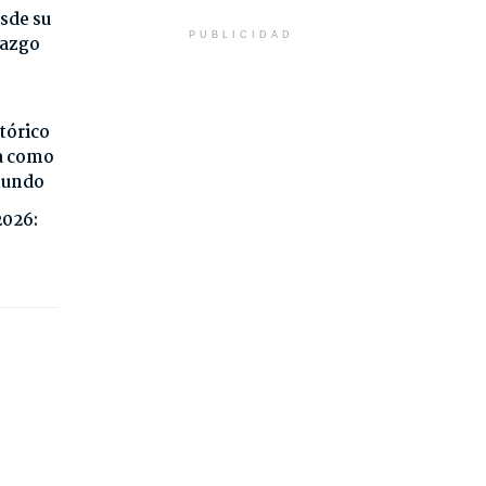
sde su
PUBLICIDAD
razgo
tórico
da como
 mundo
2026: