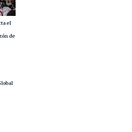
ta el
azón de
Global