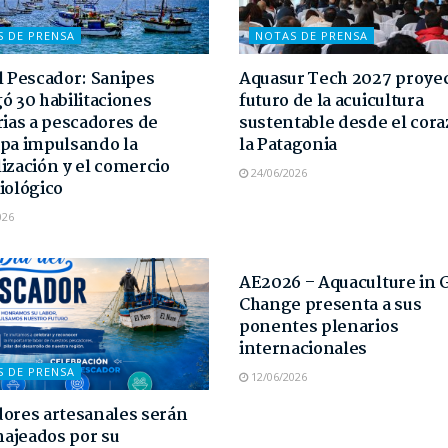
S DE PRENSA
NOTAS DE PRENSA
l Pescador: Sanipes
Aquasur Tech 2027 proyec
ó 30 habilitaciones
futuro de la acuicultura
rias a pescadores de
sustentable desde el cor
pa impulsando la
la Patagonia
ización y el comercio
24/06/2026
iológico
026
NOTAS DE PRENSA
AE2026 – Aquaculture in 
Change presenta a sus
ponentes plenarios
internacionales
S DE PRENSA
12/06/2026
ores artesanales serán
ajeados por su