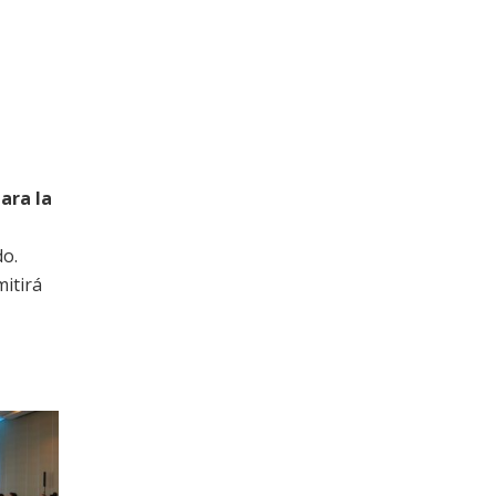
ara la
do.
mitirá