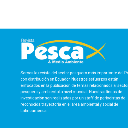
Somos la revista del sector pesquero más importante del P
con distribución en Ecuador. Nuestros esfuerzos están
enfocados en la publicación de temas relacionados al secto
pesquero y ambiental a nivel mundial. Nuestras líneas de
investigación son realizadas por un staff de periodistas de
reconocida trayectoria en el área ambiental y social de
Latinoamérica.