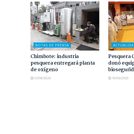
NOTAS DE PRENSA
ACTUALID
Chimbote: industria
Pesquera 
pesquera entregará planta
donó equi
de oxígeno
bioseguri
25/08/2020
18/06/2020