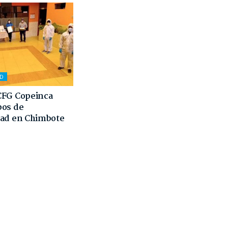
AD
CFG Copeinca
pos de
dad en Chimbote