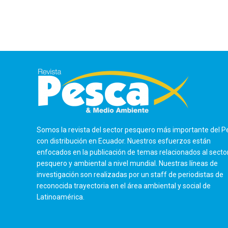
Somos la revista del sector pesquero más importante del P
con distribución en Ecuador. Nuestros esfuerzos están
enfocados en la publicación de temas relacionados al secto
pesquero y ambiental a nivel mundial. Nuestras líneas de
investigación son realizadas por un staff de periodistas de
reconocida trayectoria en el área ambiental y social de
Latinoamérica.