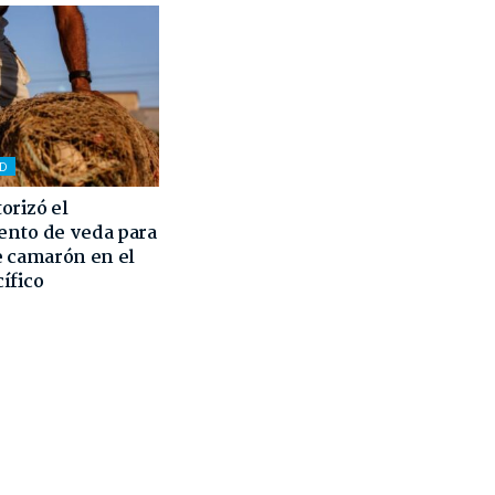
AD
orizó el
ento de veda para
e camarón en el
ífico