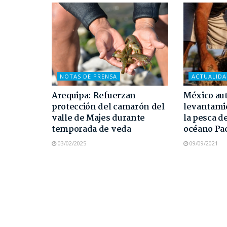
NOTAS DE PRENSA
ACTUALID
Arequipa: Refuerzan
México aut
protección del camarón del
levantami
valle de Majes durante
la pesca d
temporada de veda
océano Pac
03/02/2025
09/09/2021