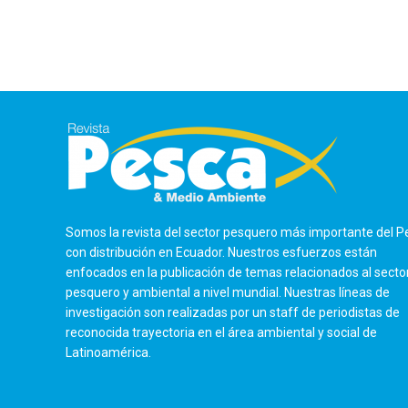
Somos la revista del sector pesquero más importante del P
con distribución en Ecuador. Nuestros esfuerzos están
enfocados en la publicación de temas relacionados al secto
pesquero y ambiental a nivel mundial. Nuestras líneas de
investigación son realizadas por un staff de periodistas de
reconocida trayectoria en el área ambiental y social de
Latinoamérica.