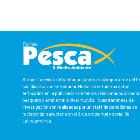
Somos la revista del sector pesquero más importante del P
con distribución en Ecuador. Nuestros esfuerzos están
enfocados en la publicación de temas relacionados al secto
pesquero y ambiental a nivel mundial. Nuestras líneas de
investigación son realizadas por un staff de periodistas de
reconocida trayectoria en el área ambiental y social de
Latinoamérica.