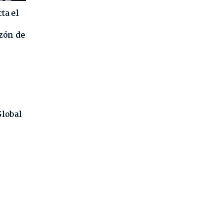
ta el
azón de
Global