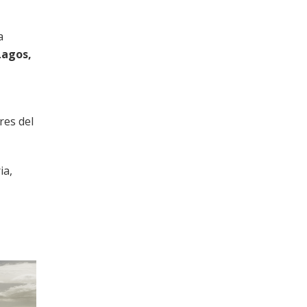
a
Lagos,
res del
ia,