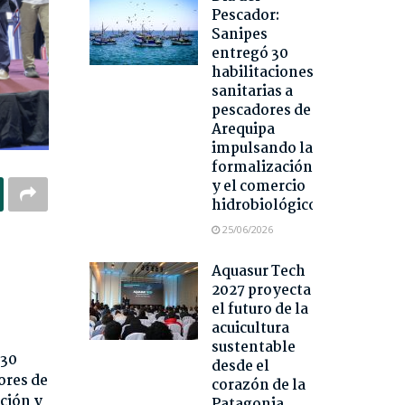
Pescador:
Sanipes
entregó 30
habilitaciones
sanitarias a
pescadores de
Arequipa
impulsando la
formalización
y el comercio
hidrobiológico
25/06/2026
Aquasur Tech
2027 proyecta
el futuro de la
acuicultura
sustentable
 30
desde el
ores de
corazón de la
ción y
Patagonia