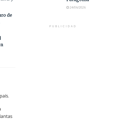
24/06/2026
uro de
l
PUBLICIDAD
l
on
país.
a
lantas