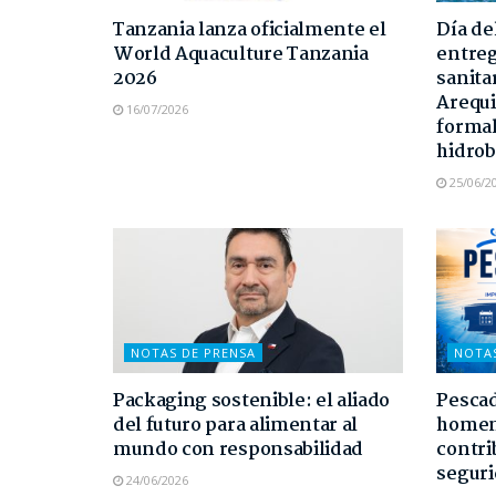
Tanzania lanza oficialmente el
Día de
World Aquaculture Tanzania
entreg
2026
sanita
Arequi
16/07/2026
formal
hidrob
25/06/2
NOTAS DE PRENSA
NOTA
Packaging sostenible: el aliado
Pescad
del futuro para alimentar al
homen
mundo con responsabilidad
contri
seguri
24/06/2026