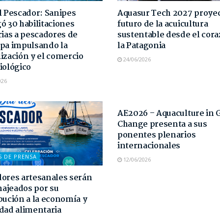
l Pescador: Sanipes
Aquasur Tech 2027 proyec
ó 30 habilitaciones
futuro de la acuicultura
rias a pescadores de
sustentable desde el cor
pa impulsando la
la Patagonia
ización y el comercio
24/06/2026
iológico
026
NOTAS DE PRENSA
AE2026 – Aquaculture in 
Change presenta a sus
ponentes plenarios
internacionales
S DE PRENSA
12/06/2026
ores artesanales serán
ajeados por su
bución a la economía y
dad alimentaria