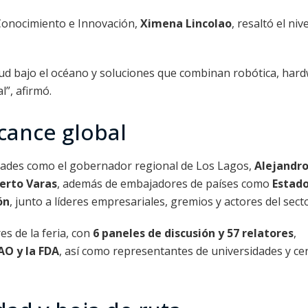
 Conocimiento e Innovación,
Ximena Lincolao
, resaltó el niv
lud bajo el océano y soluciones que combinan robótica, har
l”, afirmó.
lcance global
ridades como el gobernador regional de Los Lagos,
Alejandr
erto Varas
, además de embajadores de países como
Estad
ón
, junto a líderes empresariales, gremios y actores del secto
es de la feria, con
6 paneles de discusión y 57 relatores
,
AO y la FDA
, así como representantes de universidades y ce