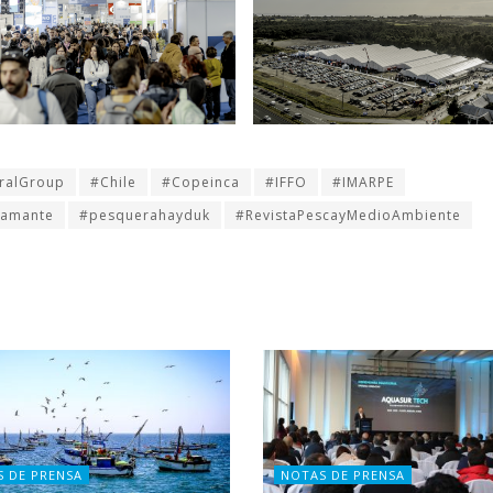
ralGroup
#Chile
#Copeinca
#IFFO
#IMARPE
iamante
#pesquerahayduk
#RevistaPescayMedioAmbiente
S DE PRENSA
NOTAS DE PRENSA