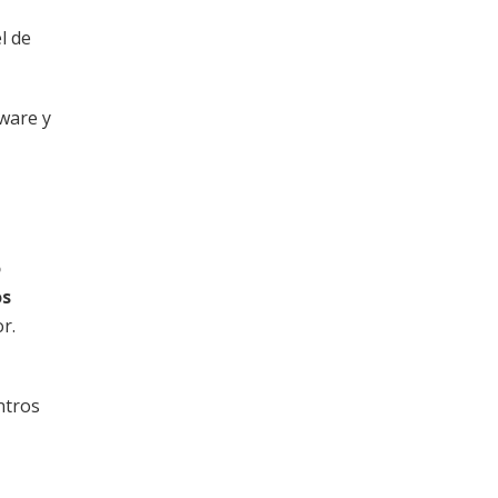
el de
dware y
o
os
r.
ntros