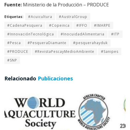
Fuente:
Ministerio de la Producción – PRODUCE
Etiquetas:
#Acuicultura
#AustralGroup
#CadenaPesquera
#Copeinca
#IFFO
#IMARPE
#InnovaciónTecnológica
#InocuidadAlimentaria
#ITP
#Pesca
#PesqueraDiamante
#pesquerahayduk
#PRODUCE
#RevistaPescayMedioAmbiente
#Sanipes
#SNP
Relacionado
Publicaciones