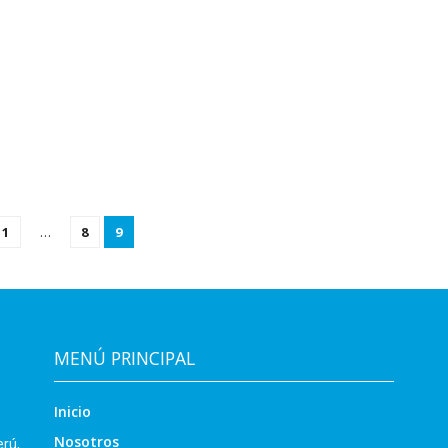
1
…
8
9
MENÚ PRINCIPAL
Inicio
Nosotros
erú,