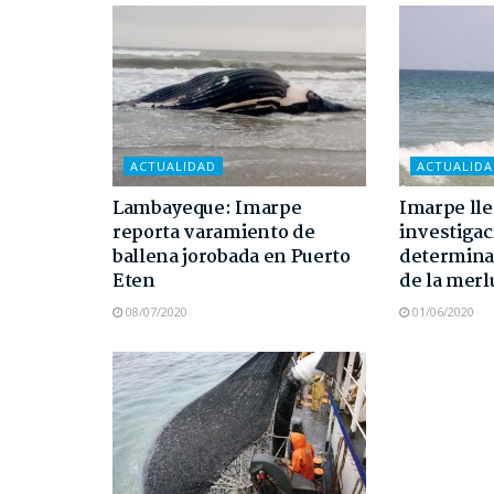
ACTUALIDAD
ACTUALID
Lambayeque: Imarpe
Imarpe lle
reporta varamiento de
investigac
ballena jorobada en Puerto
determinar
Eten
de la merl
08/07/2020
01/06/2020