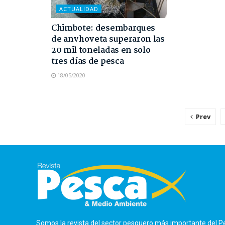
ACTUALIDAD
Chimbote: desembarques
de anvhoveta superaron las
20 mil toneladas en solo
tres días de pesca
18/05/2020
Prev
Somos la revista del sector pesquero más importante del P