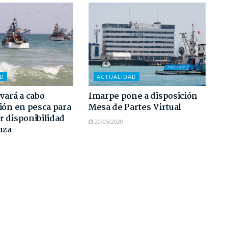
AD
ACTUALIDAD
vará a cabo
Imarpe pone a disposición
ión en pesca para
Mesa de Partes Virtual
 disponibilidad
20/05/2020
uza