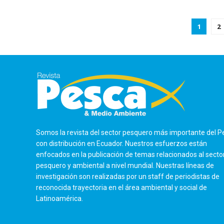
1
2
Somos la revista del sector pesquero más importante del P
con distribución en Ecuador. Nuestros esfuerzos están
enfocados en la publicación de temas relacionados al secto
pesquero y ambiental a nivel mundial. Nuestras líneas de
investigación son realizadas por un staff de periodistas de
reconocida trayectoria en el área ambiental y social de
Latinoamérica.