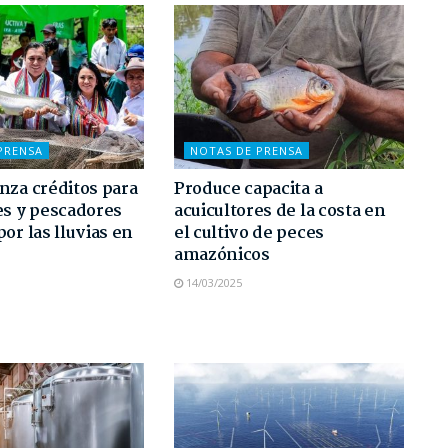
PRENSA
NOTAS DE PRENSA
nza créditos para
Produce capacita a
es y pescadores
acuicultores de la costa en
por las lluvias en
el cultivo de peces
amazónicos
14/03/2025