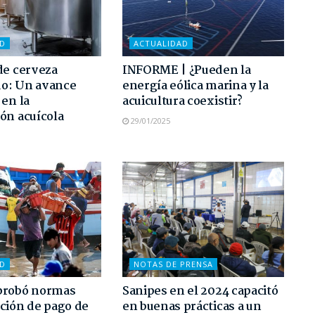
AD
ACTUALIDAD
de cerveza
INFORME | ¿Pueden la
o: Un avance
energía eólica marina y la
 en la
acuicultura coexistir?
ón acuícola
29/01/2025
AD
NOTAS DE PRENSA
probó normas
Sanipes en el 2024 capacitó
ción de pago de
en buenas prácticas a un