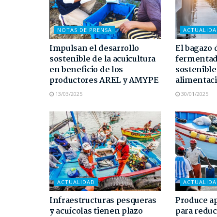
NOTAS DE PRENSA
ACTUALID
Impulsan el desarrollo
El bagazo 
sostenible de la acuicultura
fermentad
en beneficio de los
sostenible
productores AREL y AMYPE
alimentaci
13/03/2025
30/01/2025
ACTUALIDAD
ACTUALID
Infraestructuras pesqueras
Produce a
y acuícolas tienen plazo
para reduc