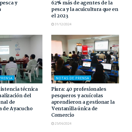
pesca y
62% más de agentes de la
a
pesca y la acuicultura que en
el 2023
31/12/2024
PRENSA
NOTAS DE PRENSA
istencia técnica
Piura: 40 profesionales
ualización del
pesqueros y acuícolas
nal de
aprendieron a gestionar la
a de Ayacucho
Ventanilla única de
Comercio
25/06/2024