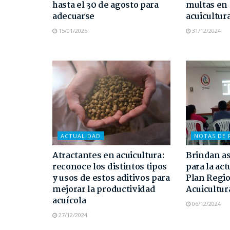
hasta el 30 de agosto para
multas en 
adecuarse
acuicultur
15/01/2025
31/12/2024
ACTUALIDAD
NOTAS DE 
Atractantes en acuicultura:
Brindan as
reconoce los distintos tipos
para la act
y usos de estos aditivos para
Plan Regio
mejorar la productividad
Acuicultur
acuícola
06/12/2024
27/12/2024