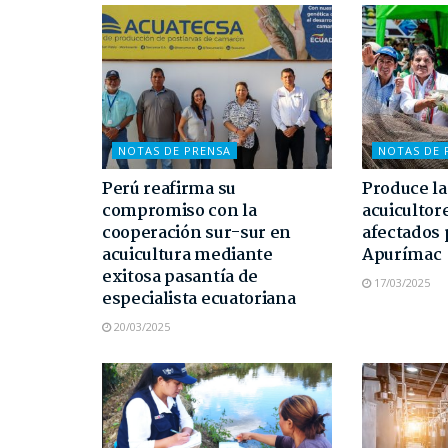
NOTAS DE PRENSA
NOTAS DE 
Perú reafirma su
Produce la
compromiso con la
acuicultor
cooperación sur-sur en
afectados 
acuicultura mediante
Apurímac
exitosa pasantía de
17/03/2025
especialista ecuatoriana
20/03/2025