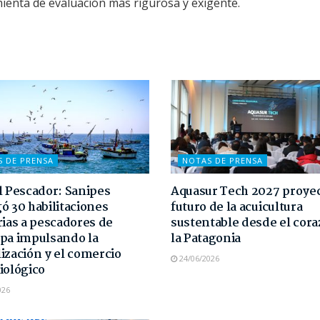
ienta de evaluación más rigurosa y exigente.
S DE PRENSA
NOTAS DE PRENSA
l Pescador: Sanipes
Aquasur Tech 2027 proyec
ó 30 habilitaciones
futuro de la acuicultura
rias a pescadores de
sustentable desde el cor
pa impulsando la
la Patagonia
ización y el comercio
24/06/2026
iológico
026
NOTAS DE PRENSA