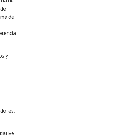
ría de
 de
ama de
etencia
os y
edores,
tiative