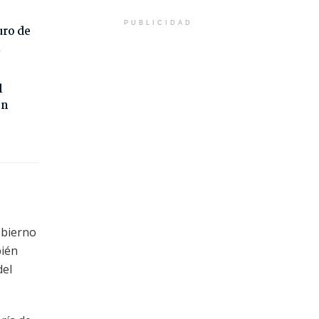
PUBLICIDAD
uro de
l
l
on
obierno
bién
del