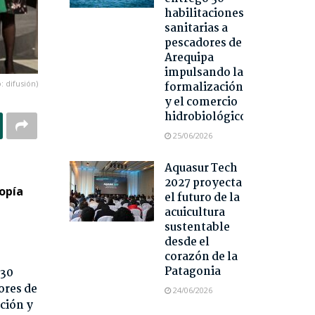
habilitaciones
sanitarias a
pescadores de
Arequipa
impulsando la
: difusión)
formalización
y el comercio
hidrobiológico
25/06/2026
Aquasur Tech
2027 proyecta
opía
el futuro de la
acuicultura
sustentable
desde el
corazón de la
Patagonia
 30
ores de
24/06/2026
ción y