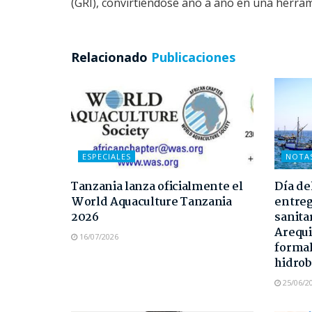
(GRI), convirtiéndose año a año en una herram
Relacionado
Publicaciones
ESPECIALES
NOTA
Tanzania lanza oficialmente el
Día de
World Aquaculture Tanzania
entreg
2026
sanita
Arequi
16/07/2026
formal
hidrob
25/06/2