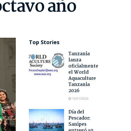
octavo año
Top Stories
Tanzania
lanza
oficialmente
el World
Aquaculture
Tanzania
2026
16/07/2026
Día del
Pescador:
Sanipes
entregó 30