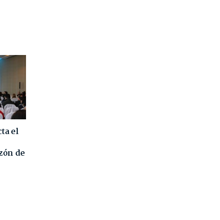
ta el
azón de