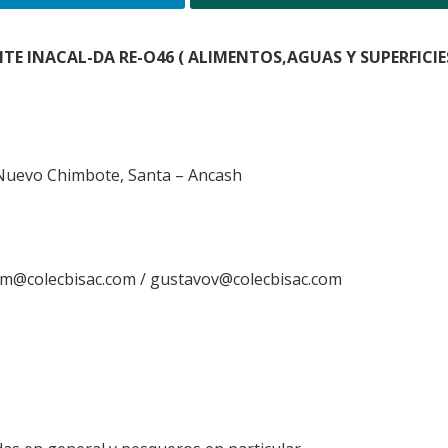
E INACAL-DA RE-O46 ( ALIMENTOS,AGUAS Y SUPERFICIE
 Nuevo Chimbote, Santa – Ancash
m@colecbisac.com / gustavov@colecbisac.com