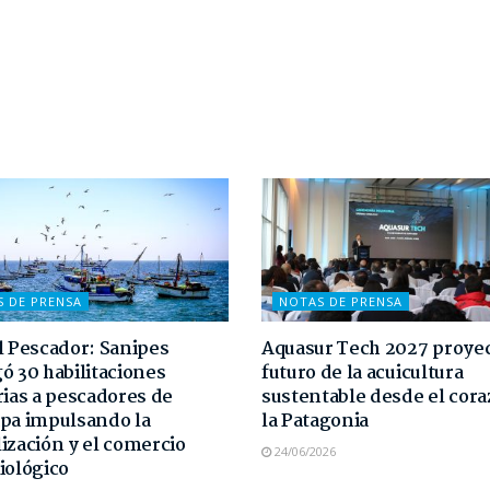
S DE PRENSA
NOTAS DE PRENSA
l Pescador: Sanipes
Aquasur Tech 2027 proyec
ó 30 habilitaciones
futuro de la acuicultura
rias a pescadores de
sustentable desde el cor
pa impulsando la
la Patagonia
ización y el comercio
24/06/2026
iológico