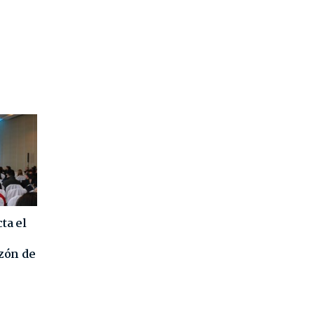
ta el
azón de