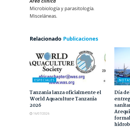
Área clínica
Microbiología y parasitología.
Misceláneas.
Relacionado
Publicaciones
ESPECIALES
NOTA
Tanzania lanza oficialmente el
Día de
World Aquaculture Tanzania
entreg
2026
sanita
Arequi
16/07/2026
formal
hidrob