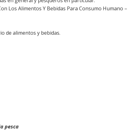
as en general y pesqueros en particular.
o Con Los Alimentos Y Bebidas Para Consumo Humano –
io de alimentos y bebidas.
la pesca