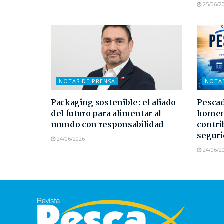
25/06/2
NOTAS DE PRENSA
NOTA
Packaging sostenible: el aliado
Pescad
del futuro para alimentar al
homen
mundo con responsabilidad
contri
seguri
24/06/2026
24/06/2