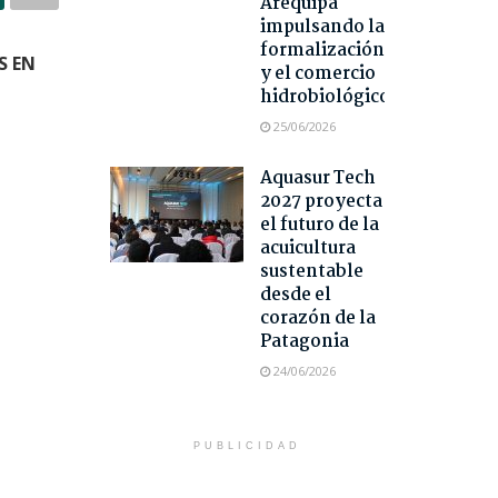
Arequipa
impulsando la
formalización
S EN
y el comercio
hidrobiológico
25/06/2026
Aquasur Tech
2027 proyecta
el futuro de la
acuicultura
sustentable
desde el
corazón de la
Patagonia
24/06/2026
PUBLICIDAD