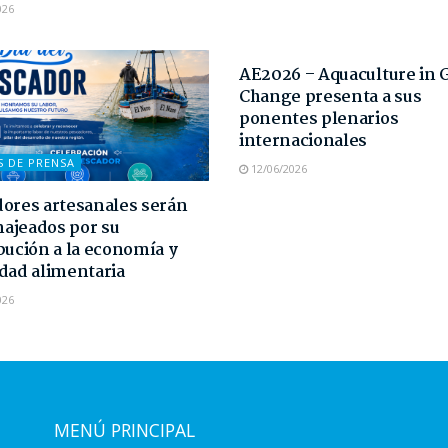
026
NOTAS DE PRENSA
AE2026 – Aquaculture in 
Change presenta a sus
ponentes plenarios
internacionales
S DE PRENSA
12/06/2026
ores artesanales serán
ajeados por su
bución a la economía y
dad alimentaria
026
MENÚ PRINCIPAL