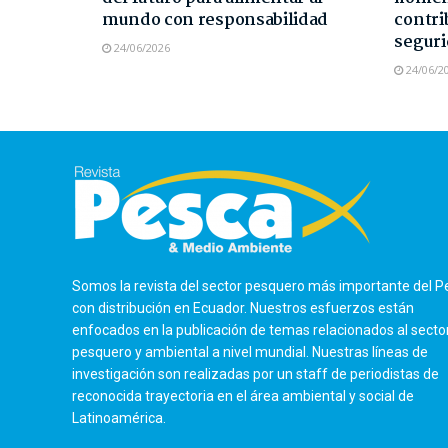
mundo con responsabilidad
contri
seguri
24/06/2026
24/06/2
Somos la revista del sector pesquero más importante del P
con distribución en Ecuador. Nuestros esfuerzos están
enfocados en la publicación de temas relacionados al secto
pesquero y ambiental a nivel mundial. Nuestras líneas de
investigación son realizadas por un staff de periodistas de
reconocida trayectoria en el área ambiental y social de
Latinoamérica.