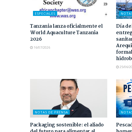
ESPECIALES
NOTA
Tanzania lanza oficialmente el
Día de
World Aquaculture Tanzania
entreg
2026
sanita
Arequi
16/07/2026
formal
hidrob
25/06/2
NOTAS DE PRENSA
NOTA
Packaging sostenible: el aliado
Pescad
del futuro para alimentar al
homen