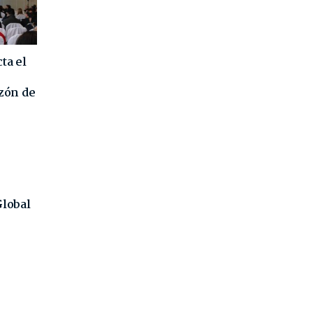
ta el
azón de
Global