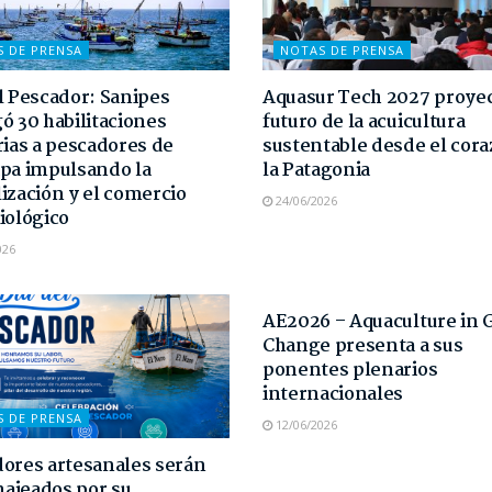
S DE PRENSA
NOTAS DE PRENSA
l Pescador: Sanipes
Aquasur Tech 2027 proyec
ó 30 habilitaciones
futuro de la acuicultura
rias a pescadores de
sustentable desde el cor
pa impulsando la
la Patagonia
ización y el comercio
24/06/2026
iológico
026
NOTAS DE PRENSA
AE2026 – Aquaculture in 
Change presenta a sus
ponentes plenarios
internacionales
S DE PRENSA
12/06/2026
ores artesanales serán
ajeados por su