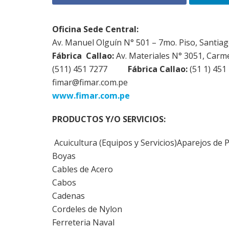
Oficina Sede Central:
Av. Manuel Olguín N° 501 – 7mo. Piso, Santiag
Fábrica
Callao:
Av. Materiales N° 3051, Carm
(511) 451 7277
Fábrica Callao:
(51 1) 451
fimar@fimar.com.pe
www.fimar.com.pe
PRODUCTOS Y/O SERVICIOS:
Acuicultura (Equipos y Servicios)Aparejos de 
Boyas
Cables de Acero
Cabos
Cadenas
Cordeles de Nylon
Ferreteria Naval