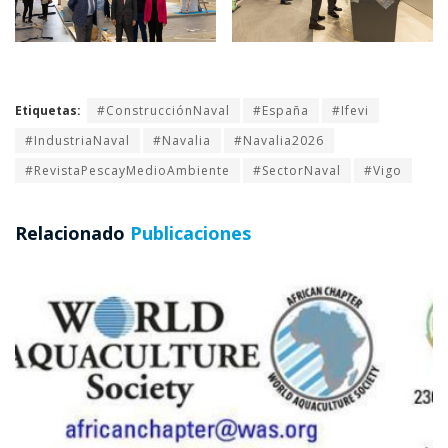
Etiquetas:
#ConstrucciónNaval
#España
#Ifevi
#IndustriaNaval
#Navalia
#Navalia2026
#RevistaPescayMedioAmbiente
#SectorNaval
#Vigo
Relacionado
Publicaciones