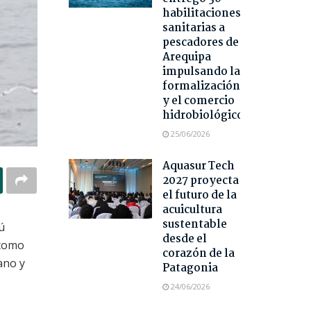
habilitaciones
sanitarias a
pescadores de
Arequipa
impulsando la
formalización
y el comercio
hidrobiológico
25/06/2026
Aquasur Tech
2027 proyecta
el futuro de la
acuicultura
sustentable
ú
desde el
 como
corazón de la
ano y
Patagonia
24/06/2026