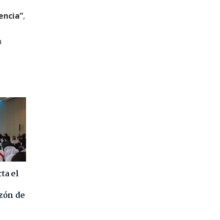
iencia”
,
a
ta el
azón de