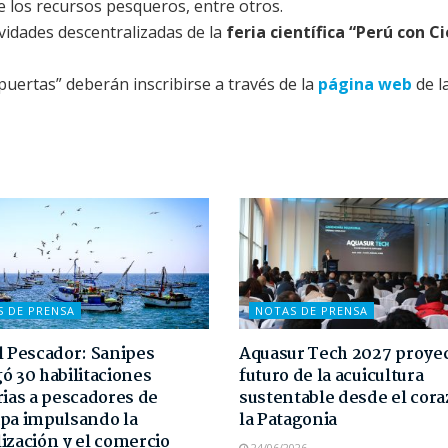
de los recursos pesqueros, entre otros.
tividades descentralizadas de la
feria científica “Perú con C
puertas” deberán inscribirse a través de la
página web
de l
S DE PRENSA
NOTAS DE PRENSA
l Pescador: Sanipes
Aquasur Tech 2027 proyec
ó 30 habilitaciones
futuro de la acuicultura
rias a pescadores de
sustentable desde el cor
pa impulsando la
la Patagonia
ización y el comercio
24/06/2026