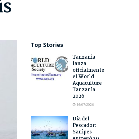
ís
Top Stories
Tanzania
lanza
oficialmente
el World
Aquaculture
Tanzania
2026
16/07/2026
Día del
Pescador:
Sanipes
entregó 30