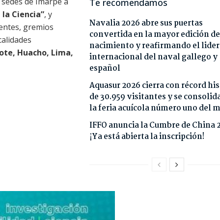
s sedes de Imarpe a
Te recomendamos
la Ciencia”
, y
Navalia 2026 abre sus puertas
centes, gremios
convertida en la mayor edición de
calidades
nacimiento y reafirmando el lide
bote, Huacho, Lima,
internacional del naval gallego y
español
Aquasur 2026 cierra con récord his
de 30.959 visitantes y se consoli
la feria acuícola número uno del
IFFO anuncia la Cumbre de China 
¡Ya está abierta la inscripción!