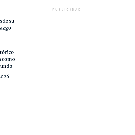
PUBLICIDAD
sde su
razgo
tórico
da como
 mundo
2026: