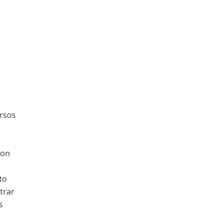
ursos
son
to
trar
s