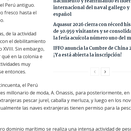
nacimiento y reafirmando el lide
el Perú antiguo.
internacional del naval gallego y
o fresco hasta el
español
o.
Aquasur 2026 cierra con récord his
de 30.959 visitantes y se consoli
, de la actividad
la feria acuícola número uno del
con el debilitamiento
IFFO anuncia la Cumbre de China 
o XVIII. Sin embargo,
¡Ya está abierta la inscripción!
 qué en la colonia e
actividades muy
ese entonces.
cincuenta, el Perú
s millonario de moda, A. Onassis, para posteriormente, en 
xtranjeras pescar jurel, caballa y merluza, y luego en los no
ctualmente las naves extranjeras tienen permiso para la pes
ro dominio marítimo se realiza una intensa actividad de pes