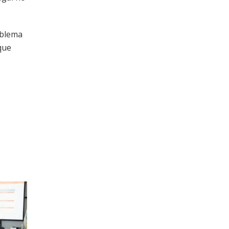
oblema
que