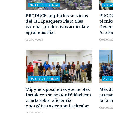
NOTAS DE PRENSA
NOTA
PRODUCE amplía los servicios
PRODUC
del CITEpesquero Piura a las
técnic
cadenas productivas acuícola y
Desem
agroindustrial
Artesa
08/07/2025
08/07/2
NOTAS DE PRENSA
ACTU
Mipymes pesqueras y acuícolas
Más de
fortalecen su sostenibilidad con
artesa
charla sobre eficiencia
la for
energética y economía circular
24/06/2