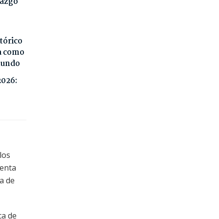
razgo
tórico
da como
 mundo
2026:
los
venta
ca de
ca de