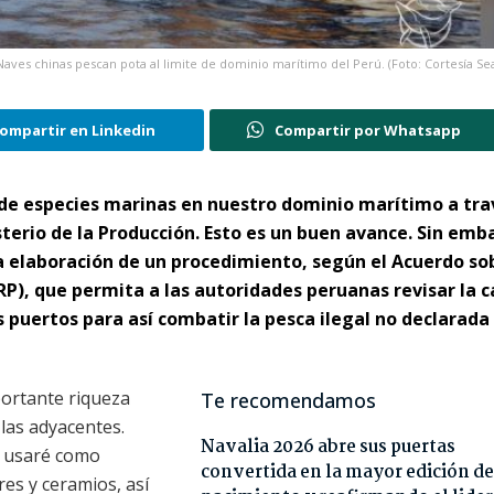
Naves chinas pescan pota al limite de dominio marítimo del Perú. (Foto: Cortesía Se
ompartir en Linkedin
Compartir por Whatsapp
 de especies marinas en nuestro dominio marítimo a tra
terio de la Producción. Esto es un buen avance. Sin emb
elaboración de un procedimiento, según el Acuerdo sob
P), que permita a las autoridades peruanas revisar la 
 puertos para así combatir la pesca ilegal no declarada
ortante riqueza
Te recomendamos
las adyacentes.
Navalia 2026 abre sus puertas
, usaré como
convertida en la mayor edición de
res y ceramios, así