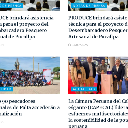
S DE PRENSA
NOTAS DE PRENSA
E brindará asistencia
PRODUCE brindará asiste
a para el proyecto del
técnica para el proyecto d
barcadero Pesquero
Desembarcadero Pesquer
nal de Pucallpa
Artesanal de Pucallpa
025
04/07/2025
ALIDAD
ACTUALIDAD
 90 pescadores
La Cámara Peruana del C
nales de Paita accederán a
Gigante (CAPECAL) lidera
malización
esfuerzos multisectoriale
la sostenibilidad de la pot
025
peruana