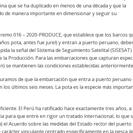
hina que se ha duplicado en menos de una década y que la
do de manera importante en dimensionar y seguir su
premo 016 – 2020-PRODUCE, que establece que los barcos q
años pota, antes fue jurel) y entran a puerto peruano, debe
pida la señal del Sistema de Seguimiento Satelital (SISESAT)
de la Producción. Para las embarcaciones que capturan espec
n) se mantienen las condiciones establecidas anteriormente
guramos de que la embarcación que entra a puerto peruano
 los últimos seis meses. La pota es la especie más importa
ciente. El Perú ha ratificado hace exactamente tres años, a
cia para que entre en rigor un tratado internacional, lo que 
 el Acuerdo sobre las medidas del Estado rector del puerto
 carácter vinculante centrado específicamente en la pesca il