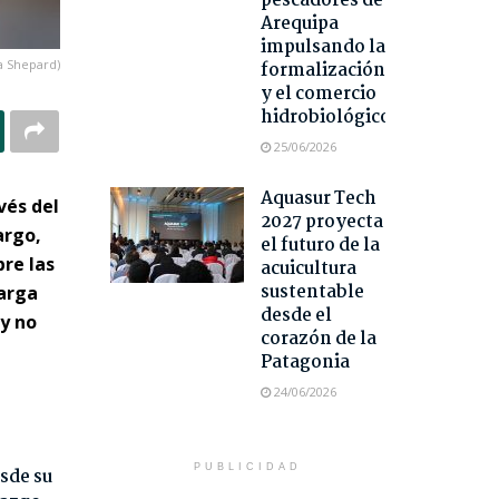
pescadores de
Arequipa
impulsando la
a Shepard)
formalización
y el comercio
hidrobiológico
25/06/2026
Aquasur Tech
vés del
2027 proyecta
argo,
el futuro de la
re las
acuicultura
sustentable
carga
desde el
 y no
corazón de la
Patagonia
24/06/2026
PUBLICIDAD
sde su