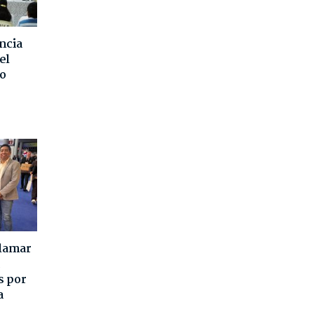
ncia
el
o
alamar
s por
a