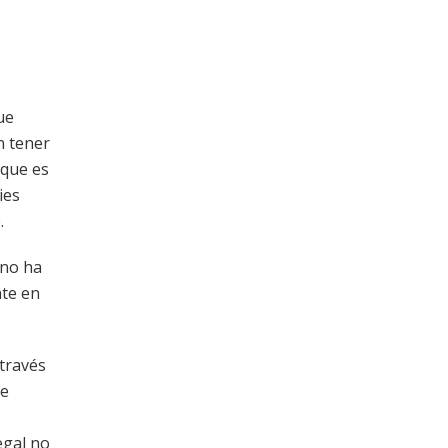
ue
n tener
 que es
ies
.
 no ha
nte en
 través
se
egal no