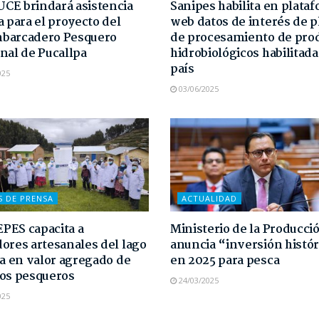
E brindará asistencia
Sanipes habilita en plata
a para el proyecto del
web datos de interés de p
barcadero Pesquero
de procesamiento de pro
nal de Pucallpa
hidrobiológicos habilitada
país
025
03/06/2025
S DE PRENSA
ACTUALIDAD
PES capacita a
Ministerio de la Producci
ores artesanales del lago
anuncia “inversión histór
ca en valor agregado de
en 2025 para pesca
os pesqueros
24/03/2025
025