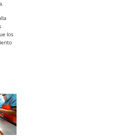
a.
lla
s
ue los
iento