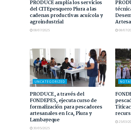
PRODUCE amplía los servicios
PRODUC
del CITEpesquero Piura a las
técnic
cadenas productivas acuícola y
Desem
agroindustrial
Artesa
08/07/2025
08/07/2
UNCATEGORIZED
NOTA
PRODUCE, a través del
FONDE
FONDEPES, ejecuta curso de
pescad
formalización para pescadores
Titica
artesanales en Ica, Piura y
recurs
Lambayeque
25/03/2
30/05/2025