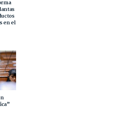
forma
lantas
ductos
s en el
ón
ica”