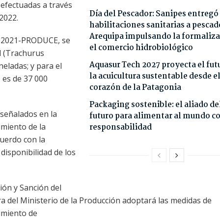
 efectuadas a través
Día del Pescador: Sanipes entregó
2022.
habilitaciones sanitarias a pescad
Arequipa impulsando la formaliza
62-2021-PRODUCE, se
el comercio hidrobiológico
el (Trachurus
Aquasur Tech 2027 proyecta el fut
eladas; y para el
la acuicultura sustentable desde e
 es de 37 000
corazón de la Patagonia
Packaging sostenible: el aliado de
 señalados en la
futuro para alimentar al mundo c
miento de la
responsabilidad
cuerdo con la
disponibilidad de los
ión y Sanción del
ra del Ministerio de la Producción adoptará las medidas de
limiento de