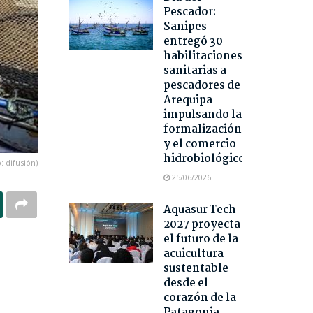
Pescador:
Sanipes
entregó 30
habilitaciones
sanitarias a
pescadores de
Arequipa
impulsando la
formalización
y el comercio
hidrobiológico
: difusión)
25/06/2026
Aquasur Tech
2027 proyecta
el futuro de la
acuicultura
sustentable
desde el
corazón de la
Patagonia