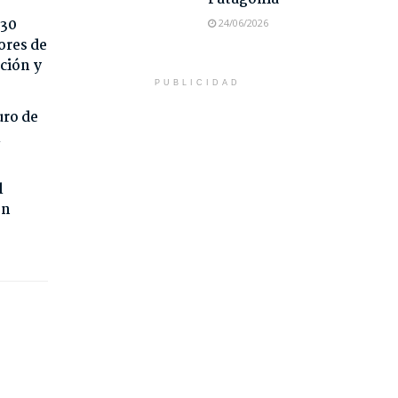
 30
24/06/2026
ores de
ción y
PUBLICIDAD
uro de
l
l
on