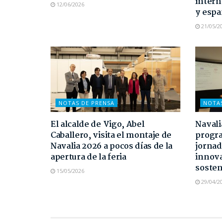
intern
12/06/2026
y espa
21/05/2
NOTAS DE PRENSA
NOTA
El alcalde de Vigo, Abel
Navali
Caballero, visita el montaje de
progra
Navalia 2026 a pocos días de la
jornad
apertura de la feria
innova
sosten
15/05/2026
29/04/2