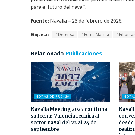
para el futuro del naval”.
Fuente:
Navalia – 23 de febrero de 2026.
Etiquetas:
#Defensa
#EólicaMarina
#Filipina
Relacionado
Publicaciones
NOTAS DE PRENSA
NOTA
Navalia Meeting 2027 confirma
Navali
su fecha: Valencia reunirá al
conver
sector naval del 22 al 24 de
desde 
septiembre
reafir