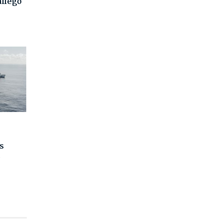
allego
s
6