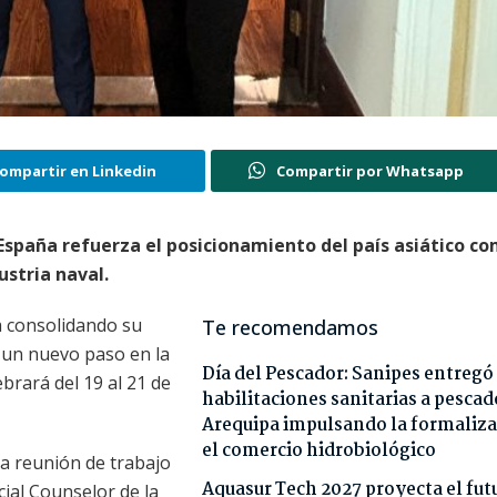
ompartir en Linkedin
Compartir por Whatsapp
 España refuerza el posicionamiento del país asiático c
stria naval.
a consolidando su
Te recomendamos
n un nuevo paso en la
Día del Pescador: Sanipes entregó
brará del 19 al 21 de
habilitaciones sanitarias a pescad
Arequipa impulsando la formaliza
el comercio hidrobiológico
una reunión de trabajo
Aquasur Tech 2027 proyecta el fut
ial Counselor de la