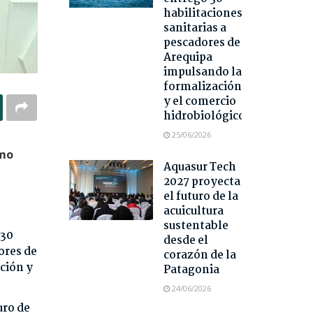
habilitaciones
sanitarias a
pescadores de
Arequipa
impulsando la
formalización
y el comercio
hidrobiológico
25/06/2026
omo
Aquasur Tech
2027 proyecta
el futuro de la
acuicultura
sustentable
 30
desde el
ores de
corazón de la
ción y
Patagonia
24/06/2026
uro de