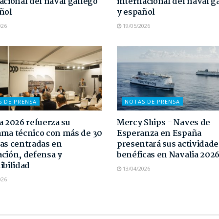
acional del naval gallego
internacional del naval g
ñol
y español
026
19/05/2026
S DE PRENSA
NOTAS DE PRENSA
a 2026 refuerza su
Mercy Ships – Naves de
ma técnico con más de 30
Esperanza en España
as centradas en
presentará sus actividade
ción, defensa y
benéficas en Navalia 202
ibilidad
13/04/2026
026