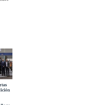
rtas
dición