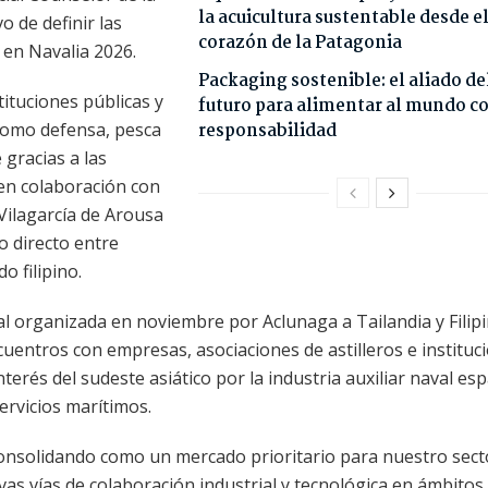
la acuicultura sustentable desde e
o de definir las
corazón de la Patagonia
a en Navalia 2026.
Packaging sostenible: el aliado de
tituciones públicas y
futuro para alimentar al mundo c
como defensa, pesca
responsabilidad
 gracias a las
en colaboración con
Vilagarcía de Arousa
to directo entre
 filipino.
al organizada en noviembre por Aclunaga a Tailandia y Filipi
entros con empresas, asociaciones de astilleros e instituci
nterés del sudeste asiático por la industria auxiliar naval es
ervicios marítimos.
 consolidando como un mercado prioritario para nuestro secto
as vías de colaboración industrial y tecnológica en ámbitos 