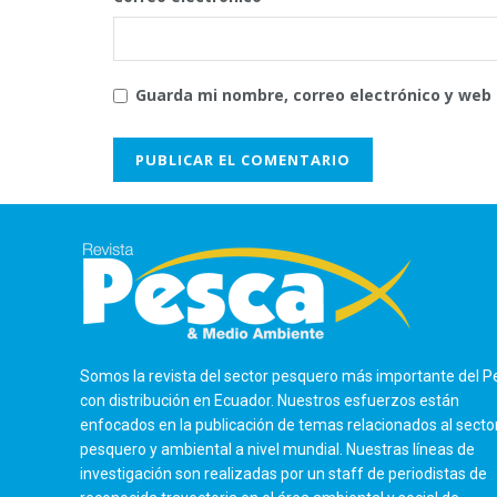
Guarda mi nombre, correo electrónico y web
Somos la revista del sector pesquero más importante del P
con distribución en Ecuador. Nuestros esfuerzos están
enfocados en la publicación de temas relacionados al secto
pesquero y ambiental a nivel mundial. Nuestras líneas de
investigación son realizadas por un staff de periodistas de