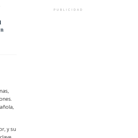
l
PUBLICIDAD
l
on
nas,
ones.
pañola,
r, y su
clave