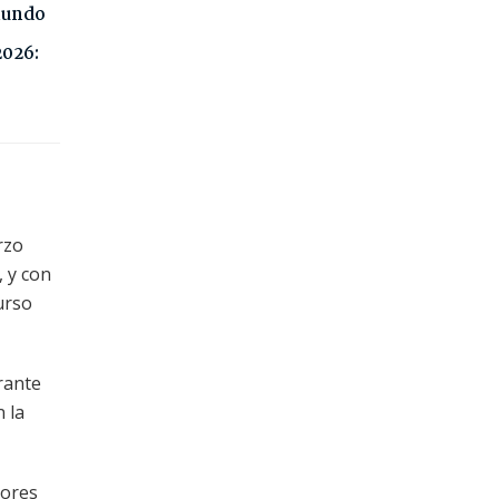
 mundo
2026:
rzo
, y con
urso
rante
 la
dores