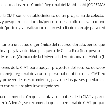
ca, asociados en el Comité Regional del Mahi-mahi (COREMAH
e la CIAT son el establecimiento de un programa de colecta,
 y pesqueros de dorado/perico; el desarrollo de evaluacion
do/perico; y la realización de un estudio de marcaje para red
tario a un estudio genómico del recurso dorado/perico que
 Imarpe y la autoridad pesquera de Costa Rica (Incopesca), c
as Marinas (Cicimar) de la Universidad Autónoma de México 
itaciones de la CIAT para apoyar proyectos del recurso dorado
anejo regional de atún, el personal científico de la CIAT e
 y proveer de asesoramiento, para que los países puedan ej
co con sus propios investigadores.
a recomendación que alienta a los países de la CIAT a parti
y Perú. Además, se recomendó que el personal de CIAT prepa