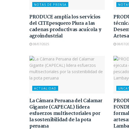
NOTAS DE PRENSA
NOTA
PRODUCE amplía los servicios
PRODUC
del CITEpesquero Piura a las
técnic
cadenas productivas acuícola y
Desem
agroindustrial
Artesa
08/07/2025
08/07/2
ACTUALIDAD
UNCA
La Cámara Peruana del Calamar
PRODUC
Gigante (CAPECAL) lidera
FONDEP
esfuerzos multisectoriales por
formal
la sostenibilidad de la pota
artesa
peruana
Lamba