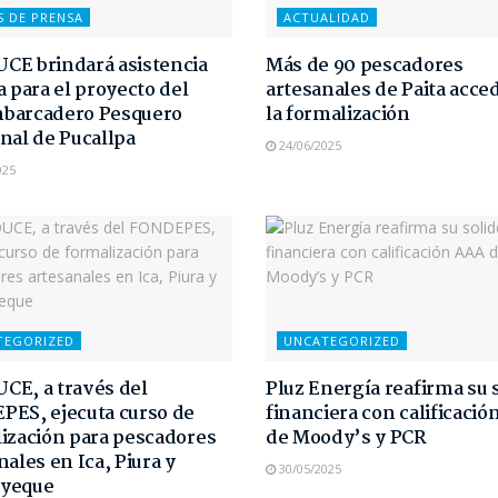
S DE PRENSA
ACTUALIDAD
E brindará asistencia
Más de 90 pescadores
a para el proyecto del
artesanales de Paita acce
barcadero Pesquero
la formalización
nal de Pucallpa
24/06/2025
025
TEGORIZED
UNCATEGORIZED
E, a través del
Pluz Energía reafirma su 
ES, ejecuta curso de
financiera con calificaci
ización para pescadores
de Moody’s y PCR
nales en Ica, Piura y
30/05/2025
yeque