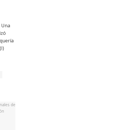
. Una
izó
squería
I)