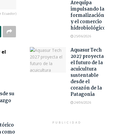
Arequipa
impulsando la
e Ecuador)
formalización
y el comercio
hidrobiológico
25/06/2026
Aquasur Tech
 el
2027 proyecta
el futuro de la
acuicultura
sustentable
desde el
corazón de la
sde su
Patagonia
razgo
24/06/2026
PUBLICIDAD
tórico
da como