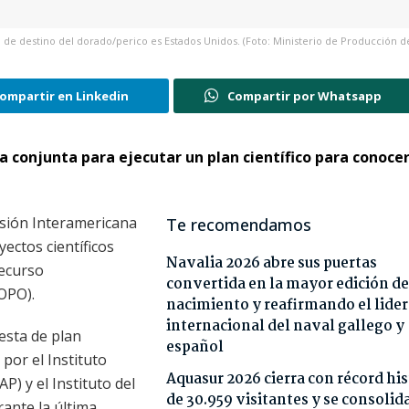
 de destino del dorado/perico es Estados Unidos. (Foto: Ministerio de Producción d
ompartir en Linkedin
Compartir por Whatsapp
conjunta para ejecutar un plan científico para conocer
isión Interamericana
Te recomendamos
yectos científicos
Navalia 2026 abre sus puertas
recurso
convertida en la mayor edición de
(OPO).
nacimiento y reafirmando el lide
internacional del naval gallego y
uesta de plan
español
por el Instituto
Aquasur 2026 cierra con récord his
P) y el Instituto del
de 30.959 visitantes y se consoli
ante la última