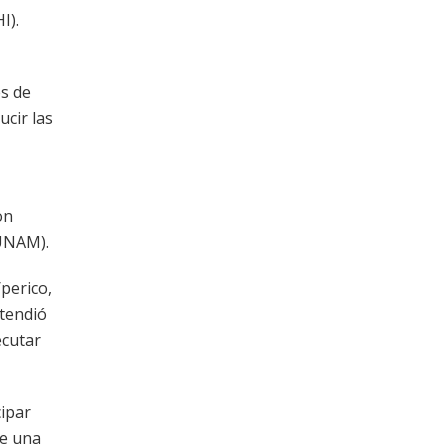
I).
es de
ucir las
on
(UNAM).
/perico,
xtendió
ecutar
cipar
re una