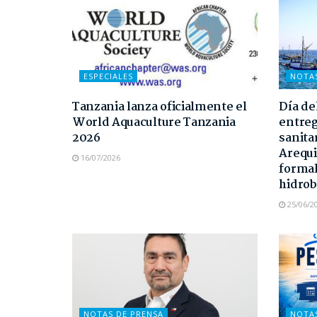
ESPECIALES
NOTA
Tanzania lanza oficialmente el
Día de
World Aquaculture Tanzania
entreg
2026
sanita
Arequi
16/07/2026
formal
hidrob
25/06/2
NOTAS DE PRENSA
NOTA