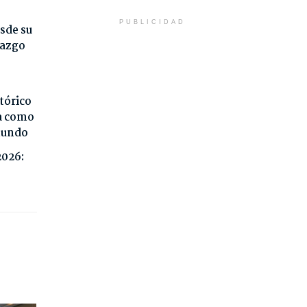
PUBLICIDAD
sde su
razgo
tórico
da como
 mundo
2026: