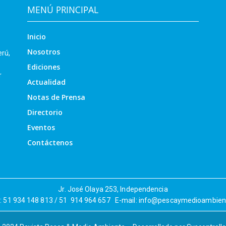
MENÚ PRINCIPAL
Inicio
Nosotros
erú,
Ediciones
r
Actualidad
Notas de Prensa
Directorio
Eventos
Contáctenos
Jr. José Olaya 253, Independencia
r: 51 934 148 813 / 51 914 964 657 E-mail: info@pescaymedioambie