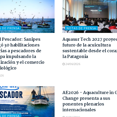
S DE PRENSA
NOTAS DE PRENSA
l Pescador: Sanipes
Aquasur Tech 2027 proyec
ó 30 habilitaciones
futuro de la acuicultura
rias a pescadores de
sustentable desde el cor
pa impulsando la
la Patagonia
ización y el comercio
24/06/2026
iológico
026
NOTAS DE PRENSA
AE2026 – Aquaculture in 
Change presenta a sus
ponentes plenarios
internacionales
S DE PRENSA