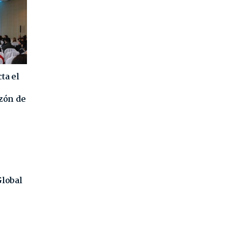
ta el
azón de
Global