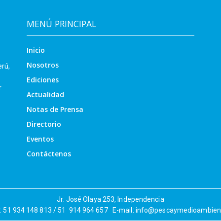
MENÚ PRINCIPAL
Inicio
Nosotros
erú,
Ediciones
r
Actualidad
Notas de Prensa
Directorio
Eventos
Contáctenos
Jr. José Olaya 253, Independencia
r: 51 934 148 813 / 51 914 964 657 E-mail: info@pescaymedioambie