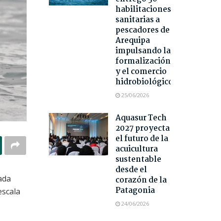
habilitaciones
sanitarias a
pescadores de
Arequipa
impulsando la
formalización
y el comercio
hidrobiológico
25/06/2026
Aquasur Tech
2027 proyecta
el futuro de la
acuicultura
sustentable
desde el
ada
corazón de la
Patagonia
escala
24/06/2026