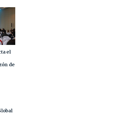
ta el
azón de
Global