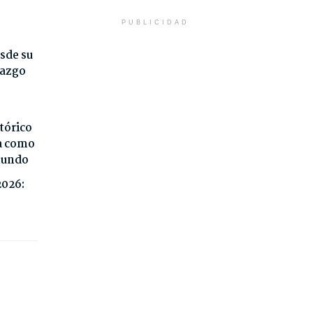
PUBLICIDAD
sde su
razgo
tórico
da como
 mundo
2026: