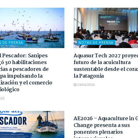
S DE PRENSA
NOTAS DE PRENSA
l Pescador: Sanipes
Aquasur Tech 2027 proyec
ó 30 habilitaciones
futuro de la acuicultura
rias a pescadores de
sustentable desde el cor
pa impulsando la
la Patagonia
ización y el comercio
24/06/2026
iológico
026
NOTAS DE PRENSA
AE2026 – Aquaculture in 
Change presenta a sus
ponentes plenarios