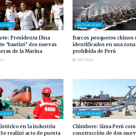
ALIDAD
ACTUALIDAD
te: Presidenta Dina
Barcos pesqueros chinos 
te ‘bautizó’ dos nuevas
identificados en una zona
leras de la Marina
prohibida de Perú
025
16/07/2024
ALIDAD
ACTUALIDAD
istórico en la industria
Chimbote: Sima Perú co
 Se realizó acto de puesta
construcción de dos nuev