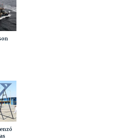
son
menzó
as