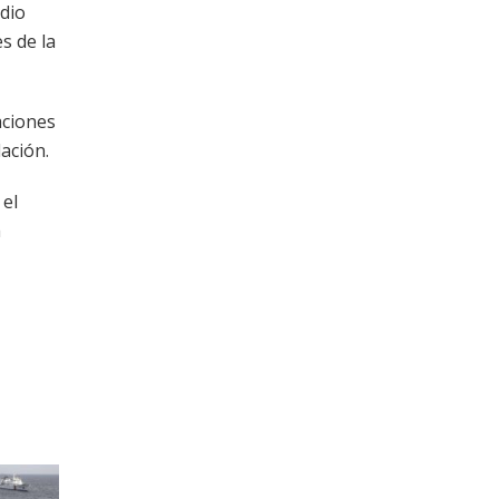
edio
s de la
aciones
ación.
 el
a