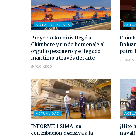
NOTAS DE PRENSA
ACTU
Proyecto Arcoíris llegó a
Chimbo
Chimbote y rinde homenaje al
Boluar
orgullo pesquero y el legado
patrul
marítimo a través del arte
10/01/2
10/01/2025
ACTUALIDAD
ACTU
INFORME | SIMA: su
¡Hito h
contribución decisiva a la
naval!