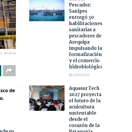
Pescador:
Sanipes
entregó 30
habilitaciones
sanitarias a
pescadores de
Arequipa
impulsando la
to: Andina)
formalización
y el comercio
hidrobiológico
25/06/2026
Aquasur Tech
asco de
2027 proyecta
o.
el futuro de la
acuicultura
sustentable
desde el
corazón de la
sde su
Patagonia