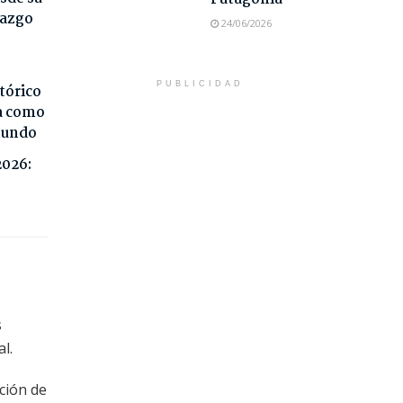
razgo
24/06/2026
PUBLICIDAD
tórico
da como
 mundo
2026:
s
l.
ción de