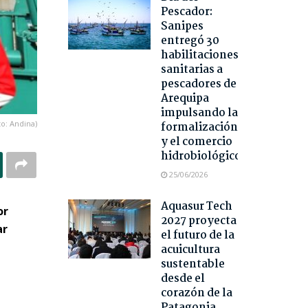
Pescador:
Sanipes
entregó 30
habilitaciones
sanitarias a
pescadores de
Arequipa
impulsando la
to: Andina)
formalización
y el comercio
hidrobiológico
25/06/2026
Aquasur Tech
or
2027 proyecta
ar
el futuro de la
acuicultura
sustentable
desde el
corazón de la
Patagonia