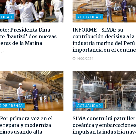
ALIDAD
ACTUALIDAD
te: Presidenta Dina
INFORME | SIMA: su
te ‘bautizó’ dos nuevas
contribución decisiva a la
leras de la Marina
industria marina del Perú
importancia en el contin
025
14/02/2024
S DE PRENSA
ACTUALIDAD
Por primera vez en el
SIMA construirá patruller
e repara y moderniza
oceánica y embarcaciones
inos usando alta
impulsan la industria nav