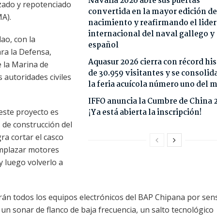
Navalia 2026 abre sus puertas
zado y repotenciado
convertida en la mayor edición de
MA).
nacimiento y reafirmando el lide
internacional del naval gallego y
lao, con la
español
ara la Defensa,
Aquasur 2026 cierra con récord his
 la Marina de
de 30.959 visitantes y se consoli
s autoridades civiles
la feria acuícola número uno del
IFFO anuncia la Cumbre de China 
 este proyecto es
¡Ya está abierta la inscripción!
 de construcción del
ra cortar el casco
emplazar motores
 y luego volverlo a
án todos los equipos electrónicos del BAP Chipana por sen
 un sonar de flanco de baja frecuencia, un salto tecnológico