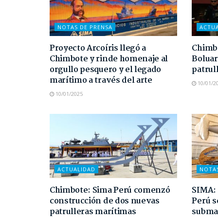
NOTAS DE PRENSA
ACTU
Proyecto Arcoíris llegó a
Chimbo
Chimbote y rinde homenaje al
Boluar
orgullo pesquero y el legado
patrul
marítimo a través del arte
10/01/2
10/01/2025
ACTUALIDAD
NOTA
Chimbote: Sima Perú comenzó
SIMA: 
construcción de dos nuevas
Perú s
patrulleras marítimas
submar