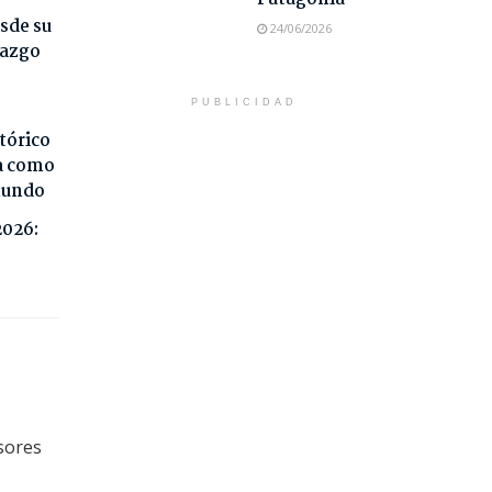
sde su
24/06/2026
razgo
PUBLICIDAD
tórico
da como
 mundo
2026:
sores