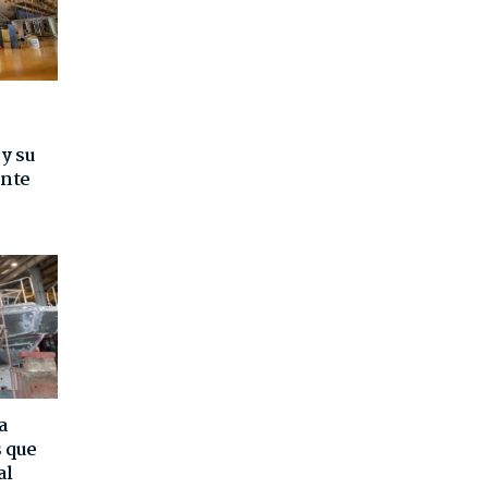
 y su
ente
a
 que
al