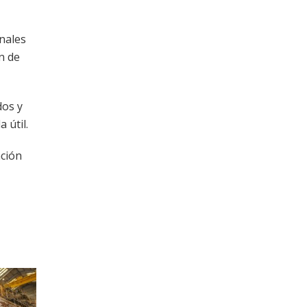
onales
n de
dos y
 útil.
ación