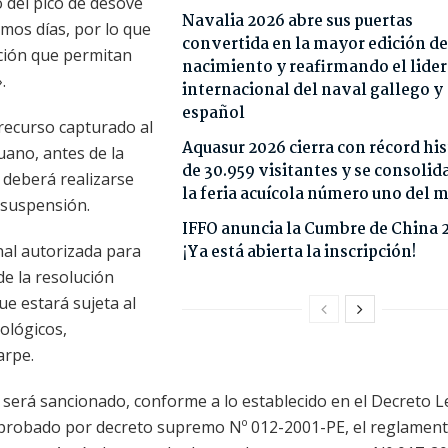
o del pico de desove
Navalia 2026 abre sus puertas
imos días, por lo que
convertida en la mayor edición de
ción que permitan
nacimiento y reafirmando el lide
.
internacional del naval gallego y
español
recurso capturado al
Aquasur 2026 cierra con récord his
uano, antes de la
de 30.959 visitantes y se consoli
 deberá realizarse
la feria acuícola número uno del
 suspensión.
IFFO anuncia la Cumbre de China 
nal autorizada para
¡Ya está abierta la inscripción!
de la resolución
e estará sujeta al
ológicos,
arpe.
 será sancionado, conforme a lo establecido en el Decreto L
aprobado por decreto supremo Nº 012-2001-PE, el reglamen