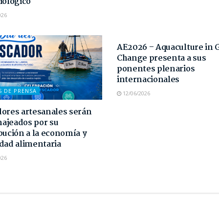
iológico
026
NOTAS DE PRENSA
AE2026 – Aquaculture in 
Change presenta a sus
ponentes plenarios
internacionales
S DE PRENSA
12/06/2026
ores artesanales serán
ajeados por su
bución a la economía y
dad alimentaria
026