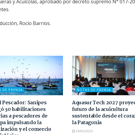
squeras y Acuícolas, aprobado por decreto supremo N° 017-2
tes.
oducción, Rocío Barrios.
S DE PRENSA
NOTAS DE PRENSA
l Pescador: Sanipes
Aquasur Tech 2027 proyec
ó 30 habilitaciones
futuro de la acuicultura
rias a pescadores de
sustentable desde el cor
pa impulsando la
la Patagonia
ización y el comercio
24/06/2026