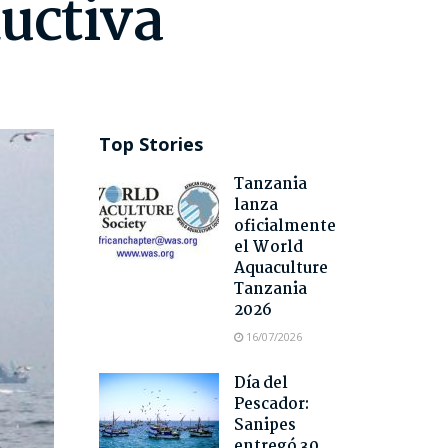
ductiva
Top Stories
Tanzania
lanza
oficialmente
el World
Aquaculture
Tanzania
2026
16/07/2026
Día del
Pescador:
Sanipes
entregó 30