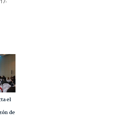
017-
ta el
azón de