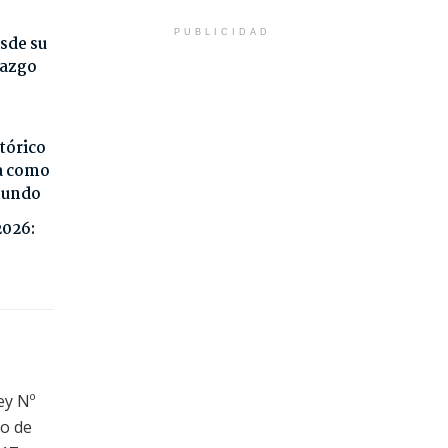
PUBLICIDAD
sde su
razgo
tórico
da como
 mundo
2026:
ey Nº
to de