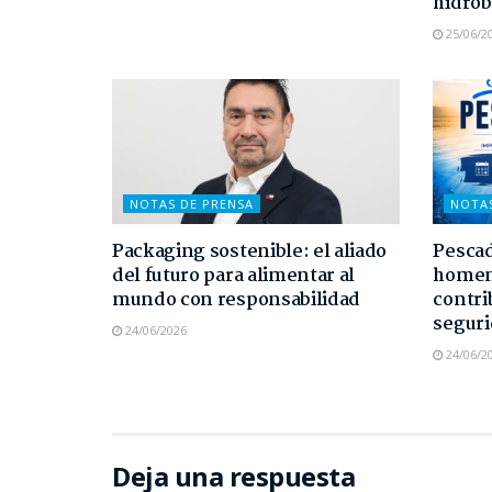
hidrob
25/06/2
NOTAS DE PRENSA
NOTA
Packaging sostenible: el aliado
Pescad
del futuro para alimentar al
homen
mundo con responsabilidad
contri
seguri
24/06/2026
24/06/2
Deja una respuesta