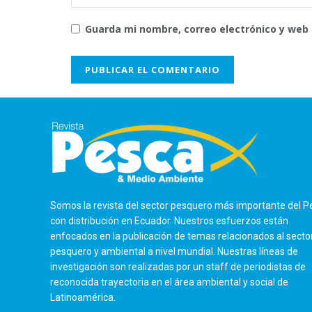
Guarda mi nombre, correo electrónico y web
Somos la revista del sector pesquero más importante del P
con distribución en Ecuador. Nuestros esfuerzos están
enfocados en la publicación de temas relacionados al secto
pesquero y ambiental a nivel mundial. Nuestras líneas de
investigación son realizadas por un staff de periodistas de
reconocida trayectoria en el área ambiental y social de
Latinoamérica.