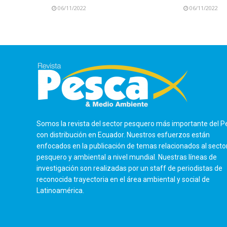
06/11/2022
06/11/2022
Somos la revista del sector pesquero más importante del P
con distribución en Ecuador. Nuestros esfuerzos están
enfocados en la publicación de temas relacionados al secto
pesquero y ambiental a nivel mundial. Nuestras líneas de
investigación son realizadas por un staff de periodistas de
reconocida trayectoria en el área ambiental y social de
Latinoamérica.