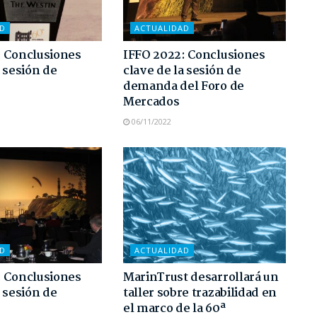
AD
ACTUALIDAD
: Conclusiones
IFFO 2022: Conclusiones
a sesión de
clave de la sesión de
demanda del Foro de
Mercados
06/11/2022
AD
ACTUALIDAD
: Conclusiones
MarinTrust desarrollará un
a sesión de
taller sobre trazabilidad en
el marco de la 60ª