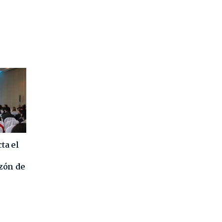
ta el
azón de