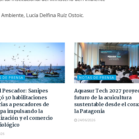
l Ambiente, Lucía Delfina Ruíz Ostoic.
S DE PRENSA
NOTAS DE PRENSA
l Pescador: Sanipes
Aquasur Tech 2027 proyec
ó 30 habilitaciones
futuro de la acuicultura
rias a pescadores de
sustentable desde el cor
pa impulsando la
la Patagonia
ización y el comercio
24/06/2026
iológico
026