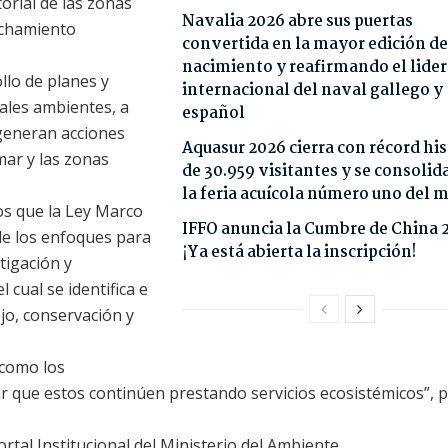
orial de las zonas
Navalia 2026 abre sus puertas
echamiento
convertida en la mayor edición de
nacimiento y reafirmando el lide
lo de planes y
internacional del naval gallego y
ales ambientes, a
español
 generan acciones
Aquasur 2026 cierra con récord his
mar y las zonas
de 30.959 visitantes y se consoli
la feria acuícola número uno del
s que la Ley Marco
IFFO anuncia la Cumbre de China 
de los enfoques para
¡Ya está abierta la inscripción!
itigación y
cual se identifica e
jo, conservación y
 como los
r que estos continúen prestando servicios ecosistémicos”, p
rtal Institucional del Ministerio del Ambiente