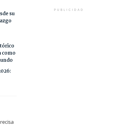
PUBLICIDAD
sde su
razgo
tórico
da como
 mundo
2026:
recisa