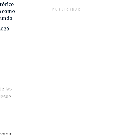
tórico
da como
PUBLICIDAD
 mundo
2026:
de las
 desde
evenir