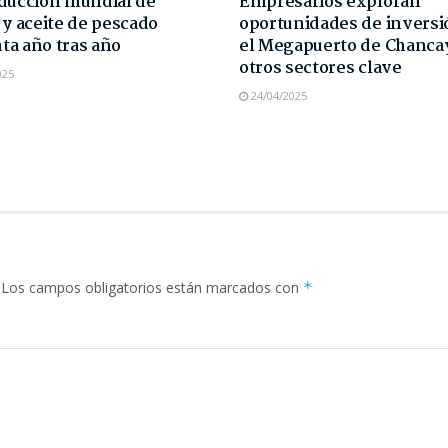
ducción mundial de
Empresarios exploran
 y aceite de pescado
oportunidades de inversi
a año tras año
el Megapuerto de Chanca
otros sectores clave
025
24/04/2025
Los campos obligatorios están marcados con
*