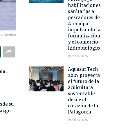
habilitaciones
sanitarias a
pescadores de
Arequipa
impulsando la
o: Andina)
formalización
y el comercio
hidrobiológico
25/06/2026
Aquasur Tech
ña.
2027 proyecta
el futuro de la
acuicultura
sustentable
desde el
sde su
corazón de la
razgo
Patagonia
24/06/2026