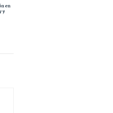
ón en
y y