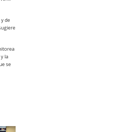
 y de
sugiere
nitorea
y la
ue se