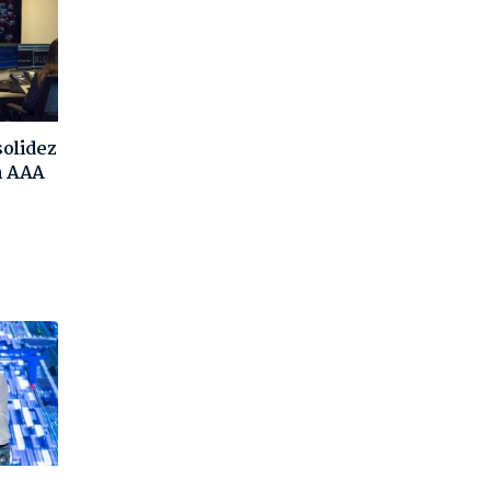
solidez
ón AAA