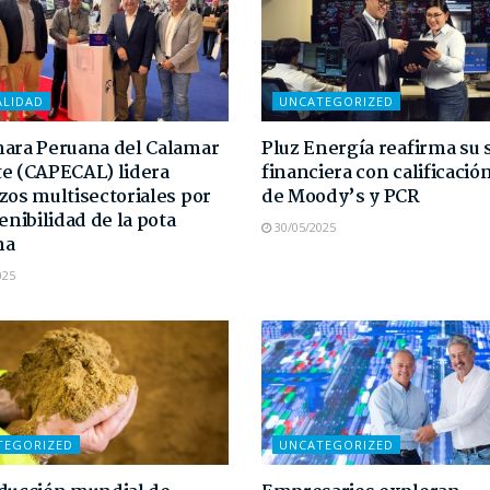
ALIDAD
UNCATEGORIZED
ara Peruana del Calamar
Pluz Energía reafirma su 
e (CAPECAL) lidera
financiera con calificaci
zos multisectoriales por
de Moody’s y PCR
enibilidad de la pota
30/05/2025
na
025
TEGORIZED
UNCATEGORIZED