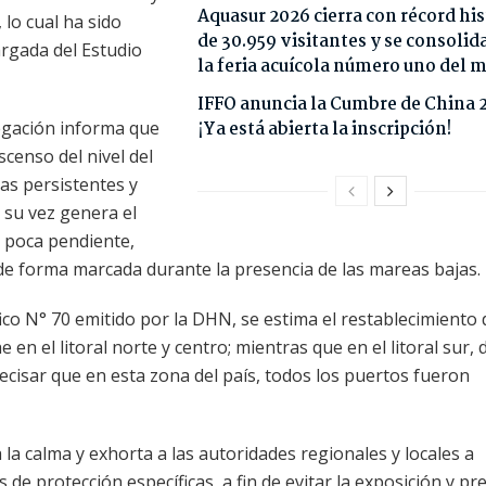
Aquasur 2026 cierra con récord his
lo cual ha sido
de 30.959 visitantes y se consoli
argada del Estudio
la feria acuícola número uno del
IFFO anuncia la Cumbre de China 
vegación informa que
¡Ya está abierta la inscripción!
scenso del nivel del
as persistentes y
a su vez genera el
e poca pendiente,
e forma marcada durante la presencia de las mareas bajas.
co N° 70 emitido por la DHN, se estima el restablecimiento 
n el litoral norte y centro; mientras que en el litoral sur,
ecisar que en esta zona del país, todos los puertos fueron
a la calma y exhorta a las autoridades regionales y locales a
 de protección específicas, a fin de evitar la exposición y pr