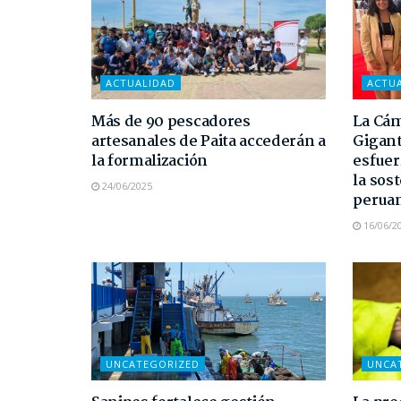
ACTUALIDAD
ACTU
Más de 90 pescadores
La Cám
artesanales de Paita accederán a
Gigant
la formalización
esfuer
la sost
24/06/2025
perua
16/06/2
UNCATEGORIZED
UNCA