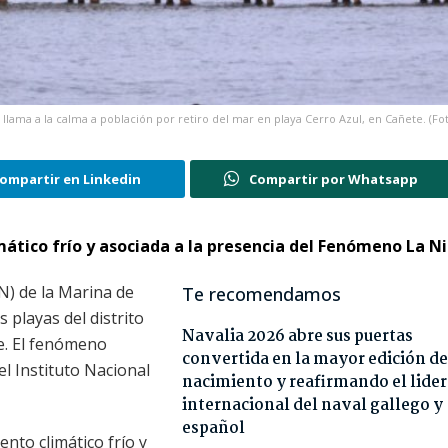
llama a la calma a población por retiro del mar en playa Cerro Azul, en Cañete. (Fot
ompartir en Linkedin
Compartir por Whatsapp
mático frío y asociada a la presencia del Fenómeno La Ni
N) de la Marina de
Te recomendamos
 playas del distrito
Navalia 2026 abre sus puertas
te. El fenómeno
convertida en la mayor edición de
el Instituto Nacional
nacimiento y reafirmando el lide
internacional del naval gallego y
español
nto climático frío y