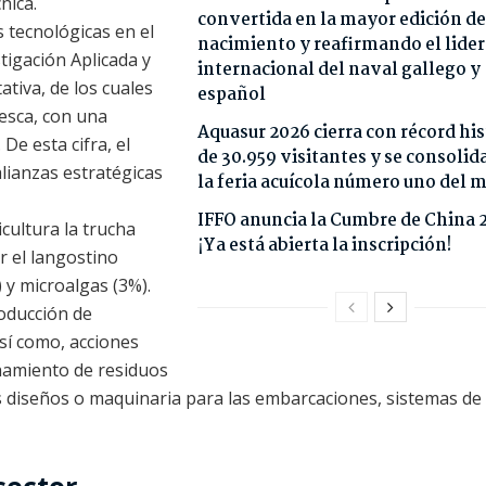
nica.
convertida en la mayor edición de
s tecnológicas en el
nacimiento y reafirmando el lide
tigación Aplicada y
internacional del naval gallego y
tiva, de los cuales
español
pesca, con una
Aquasur 2026 cierra con récord his
De esta cifra, el
de 30.959 visitantes y se consoli
lianzas estratégicas
la feria acuícola número uno del
IFFO anuncia la Cumbre de China 
cultura la trucha
¡Ya está abierta la inscripción!
 el langostino
) y microalgas (3%).
roducción de
sí como, acciones
chamiento de residuos
 diseños o maquinaria para las embarcaciones, sistemas de