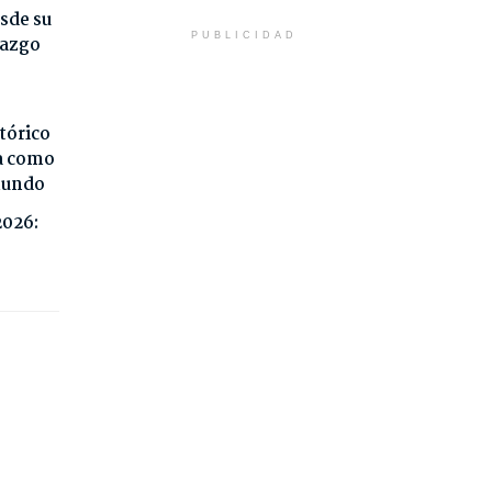
sde su
PUBLICIDAD
razgo
tórico
da como
 mundo
2026: