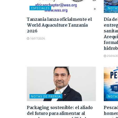
ESPECIALES
NOTA
Tanzania lanza oficialmente el
Día de
World Aquaculture Tanzania
entreg
2026
sanita
Arequi
16/07/2026
formal
hidrob
25/06/2
NOTAS DE PRENSA
NOTA
Packaging sostenible: el aliado
Pescad
del futuro para alimentar al
homen