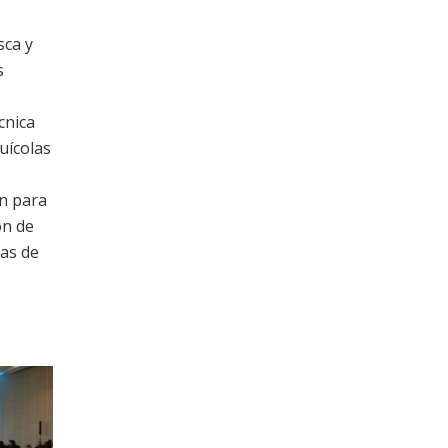
sca y
s
cnica
uícolas
ón para
ón de
as de