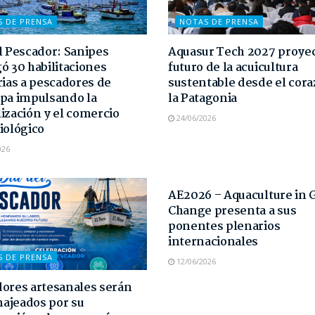
S DE PRENSA
NOTAS DE PRENSA
l Pescador: Sanipes
Aquasur Tech 2027 proyec
ó 30 habilitaciones
futuro de la acuicultura
rias a pescadores de
sustentable desde el cor
pa impulsando la
la Patagonia
ización y el comercio
24/06/2026
iológico
026
NOTAS DE PRENSA
AE2026 – Aquaculture in 
Change presenta a sus
ponentes plenarios
internacionales
S DE PRENSA
12/06/2026
ores artesanales serán
ajeados por su