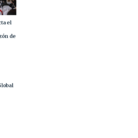
ta el
azón de
Global