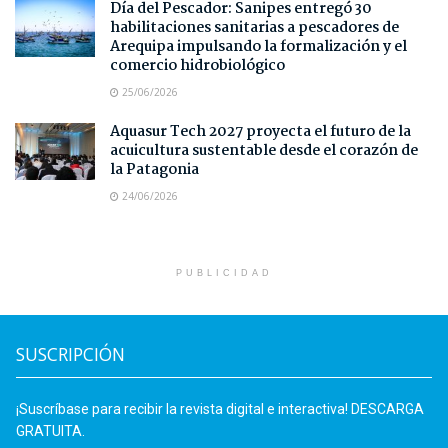
Día del Pescador: Sanipes entregó 30
habilitaciones sanitarias a pescadores de
Arequipa impulsando la formalización y el
comercio hidrobiológico
25/06/2026
Aquasur Tech 2027 proyecta el futuro de la
acuicultura sustentable desde el corazón de
la Patagonia
24/06/2026
PUBLICIDAD
SUSCRIPCIÓN
¡Suscríbase para recibir la revista digital e interactiva! DESCARGA
GRATUITA.