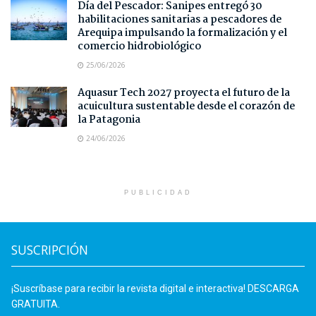
Día del Pescador: Sanipes entregó 30
habilitaciones sanitarias a pescadores de
Arequipa impulsando la formalización y el
comercio hidrobiológico
25/06/2026
Aquasur Tech 2027 proyecta el futuro de la
acuicultura sustentable desde el corazón de
la Patagonia
24/06/2026
PUBLICIDAD
SUSCRIPCIÓN
¡Suscríbase para recibir la revista digital e interactiva! DESCARGA
GRATUITA.