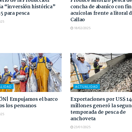
erio de la Producción
Produce autorizó pesca d
a “inversión histórica”
concha de abanico con fi
5 para pesca
acuícolas frente a litoral 
Callao
025
18/02/2025
ALIDAD
ACTUALIDAD
ÓN| Empujamos el barco
Exportaciones por US$ 1
os los peruanos
millones generó la segu
temporada de pesca de
025
anchoveta
23/01/2025