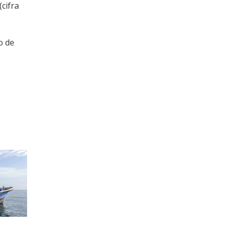
cifra
o de