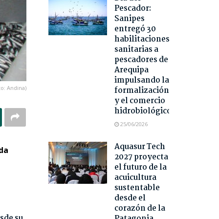
Pescador:
Sanipes
entregó 30
habilitaciones
sanitarias a
pescadores de
Arequipa
impulsando la
to: Andina)
formalización
y el comercio
hidrobiológico
25/06/2026
Aquasur Tech
ada
2027 proyecta
el futuro de la
acuicultura
sustentable
desde el
corazón de la
sde su
Patagonia