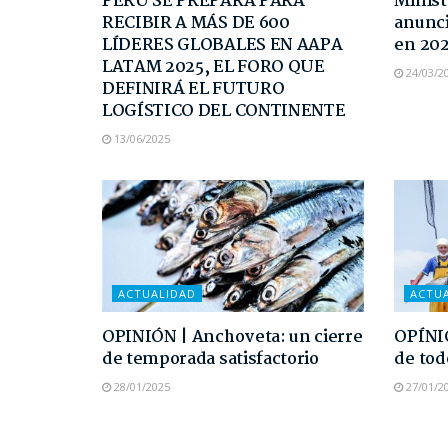
PERÚ SE PREPARA PARA
Minist
RECIBIR A MÁS DE 600
anunci
LÍDERES GLOBALES EN AAPA
en 202
LATAM 2025, EL FORO QUE
24/03/2
DEFINIRÁ EL FUTURO
LOGÍSTICO DEL CONTINENTE
13/06/2025
ACTUALIDAD
ACTU
OPINIÓN | Anchoveta: un cierre
OPÍNI
de temporada satisfactorio
de tod
28/01/2025
27/01/2