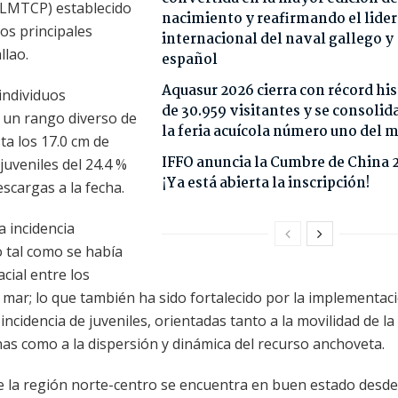
 (LMTCP) establecido
nacimiento y reafirmando el lide
os principales
internacional del naval gallego y
llao.
español
Aquasur 2026 cierra con récord his
 individuos
de 30.959 visitantes y se consoli
n un rango diverso de
la feria acuícola número uno del
ta los 17.0 cm de
IFFO anuncia la Cumbre de China 
juveniles del 24.4 %
¡Ya está abierta la inscripción!
scargas a la fecha.
a incidencia
o tal como se había
cial entre los
l mar; lo que también ha sido fortalecido por la implementac
incidencia de juveniles, orientadas tanto a la movilidad de la 
onas como a la dispersión y dinámica del recurso anchoveta.
e la región norte-centro se encuentra en buen estado desd