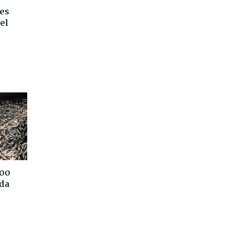
e
nes
del
400
nda