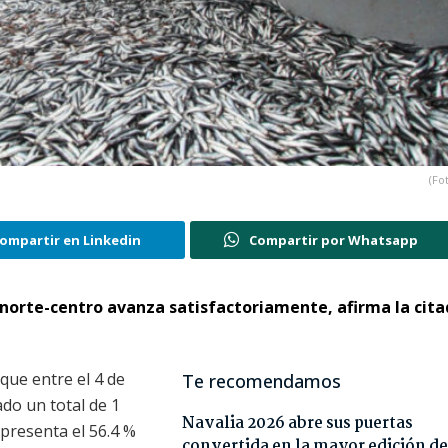
(Fo
ompartir en Linkedin
Compartir por Whatsapp
norte-centro avanza satisfactoriamente, afirma la cit
que entre el 4 de
Te recomendamos
do un total de 1
Navalia 2026 abre sus puertas
presenta el 56.4 %
convertida en la mayor edición de