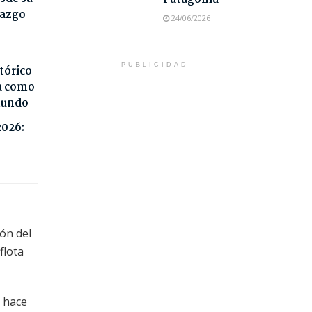
razgo
24/06/2026
PUBLICIDAD
tórico
da como
 mundo
2026:
ión del
flota
e hace