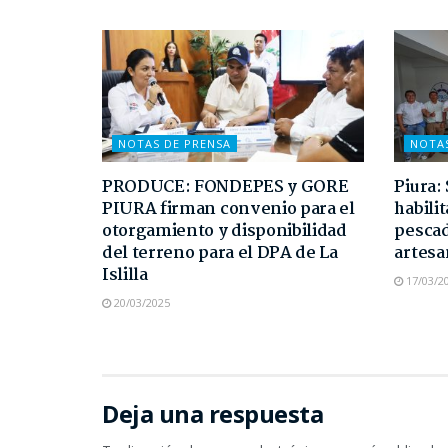
NOTAS DE PRENSA
NOTA
PRODUCE: FONDEPES y GORE
Piura:
PIURA firman convenio para el
habili
otorgamiento y disponibilidad
pesca
del terreno para el DPA de La
artesa
Islilla
17/03/2
20/03/2025
Deja una respuesta