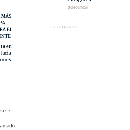
24/06/2026
A MÁS
PA
PUBLICIDAD
RÁ EL
ENTE
lta en
itaria
iones
ra se
llamado