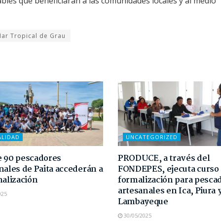
les que beneficiarán a las comunidades locales y al medio
ar Tropical de Grau
ALIDAD
UNCATEGORIZED
 90 pescadores
PRODUCE, a través del
nales de Paita accederán a
FONDEPES, ejecuta curso
malización
formalización para pesca
artesanales en Ica, Piura 
025
Lambayeque
30/05/2025