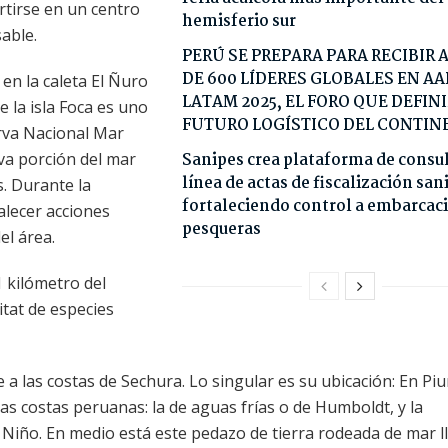
ertirse en un centro
hemisferio sur
able.
PERÚ SE PREPARA PARA RECIBIR 
DE 600 LÍDERES GLOBALES EN AA
en la caleta El Ñuro
LATAM 2025, EL FORO QUE DEFINI
e la isla Foca es uno
FUTURO LOGÍSTICO DEL CONTIN
rva Nacional Mar
iva porción del mar
Sanipes crea plataforma de consu
línea de actas de fiscalización san
. Durante la
fortaleciendo control a embarcac
alecer acciones
pesqueras
el área.
1 kilómetro del
bitat de especies
 a las costas de Sechura. Lo singular es su ubicación: En Piu
as costas peruanas: la de aguas frías o de Humboldt, y la
El Niño. En medio está este pedazo de tierra rodeada de mar 