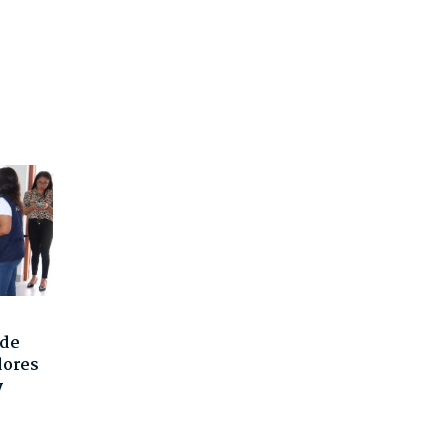
 de
dores
y