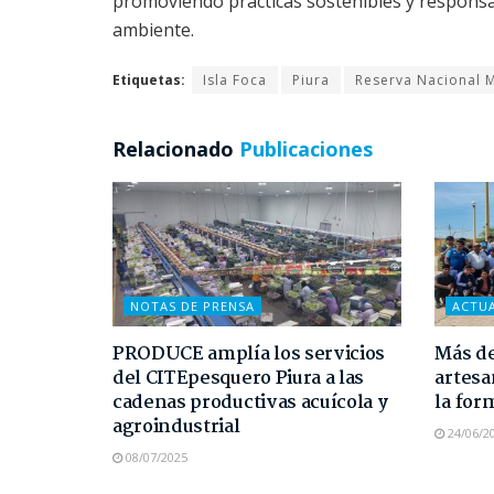
promoviendo prácticas sostenibles y responsab
ambiente.
Etiquetas:
Isla Foca
Piura
Reserva Nacional M
Relacionado
Publicaciones
NOTAS DE PRENSA
ACTU
PRODUCE amplía los servicios
Más de
del CITEpesquero Piura a las
artesa
cadenas productivas acuícola y
la for
agroindustrial
24/06/2
08/07/2025