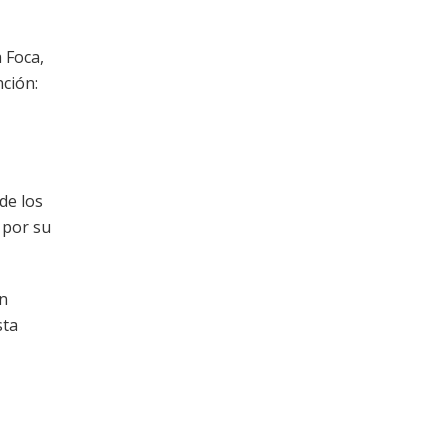
a Foca,
nción:
de los
 por su
en
sta