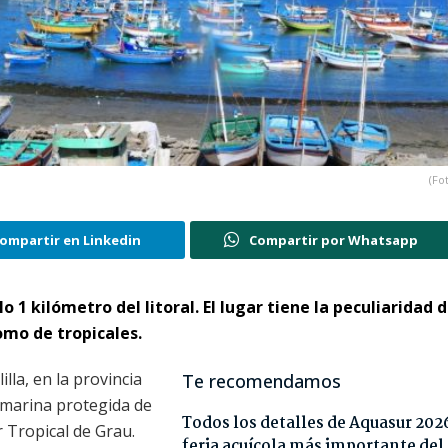
(Fo
ompartir en Linkedin
Compartir por Whatsapp
lo 1 kilómetro del litoral. El lugar tiene la peculiaridad 
omo de tropicales.
illa, en la provincia
Te recomendamos
a marina protegida de
Todos los detalles de Aquasur 2026
 Tropical de Grau.
feria acuícola más importante del