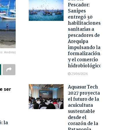
Pescador:
Sanipes
entregó 30
habilitaciones
sanitarias a
pescadores de
Arequipa
impulsando la
to: Andina)
formalización
y el comercio
hidrobiológico
25/06/2026
Aquasur Tech
de ser
2027 proyecta
el futuro de la
acuicultura
sustentable
desde el
: la
corazón de la
Patagonia