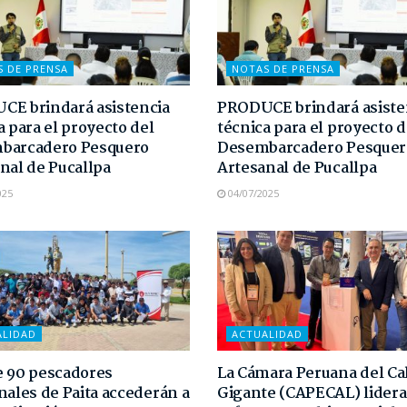
S DE PRENSA
NOTAS DE PRENSA
E brindará asistencia
PRODUCE brindará asiste
a para el proyecto del
técnica para el proyecto d
barcadero Pesquero
Desembarcadero Pesquer
nal de Pucallpa
Artesanal de Pucallpa
025
04/07/2025
ALIDAD
ACTUALIDAD
 90 pescadores
La Cámara Peruana del C
nales de Paita accederán a
Gigante (CAPECAL) lidera