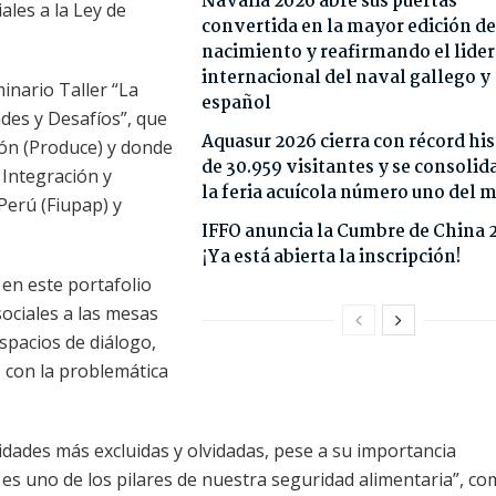
Navalia 2026 abre sus puertas
les a la Ley de
convertida en la mayor edición de
nacimiento y reafirmando el lide
internacional del naval gallego y
inario Taller “La
español
des y Desafíos”, que
Aquasur 2026 cierra con récord his
ión (Produce) y donde
de 30.959 visitantes y se consoli
 Integración y
la feria acuícola número uno del
Perú (Fiupap) y
IFFO anuncia la Cumbre de China 
¡Ya está abierta la inscripción!
 en este portafolio
sociales a las mesas
pacios de diálogo,
s con la problemática
vidades más excluidas y olvidadas, pese a su importancia
 es uno de los pilares de nuestra seguridad alimentaria”, c