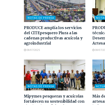
NOTAS DE PRENSA
NOTA
PRODUCE amplía los servicios
PRODUC
del CITEpesquero Piura a las
técnic
cadenas productivas acuícola y
Desem
agroindustrial
Artesa
08/07/2025
08/07/2
NOTAS DE PRENSA
ACTU
Mipymes pesqueras y acuícolas
Más de
fortalecen su sostenibilidad con
artesa