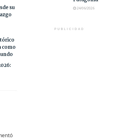
sde su
24/06/2026
razgo
PUBLICIDAD
tórico
da como
 mundo
2026:
omentó