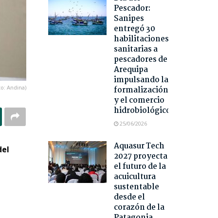
Pescador:
Sanipes
entregó 30
habilitaciones
sanitarias a
pescadores de
Arequipa
impulsando la
to: Andina)
formalización
y el comercio
hidrobiológico
25/06/2026
Aquasur Tech
del
2027 proyecta
el futuro de la
acuicultura
sustentable
desde el
corazón de la
Patagonia