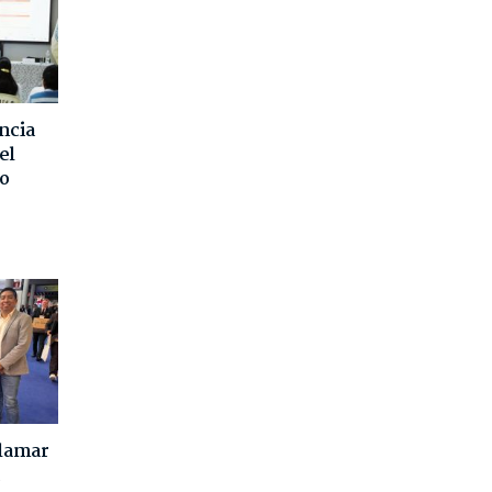
ncia
el
o
alamar