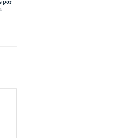
s por
a