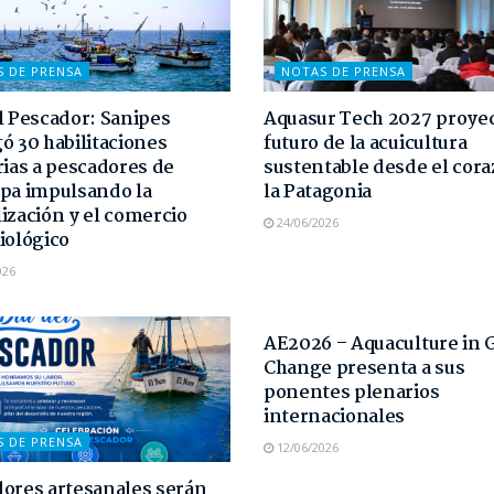
S DE PRENSA
NOTAS DE PRENSA
l Pescador: Sanipes
Aquasur Tech 2027 proyec
ó 30 habilitaciones
futuro de la acuicultura
rias a pescadores de
sustentable desde el cor
pa impulsando la
la Patagonia
ización y el comercio
24/06/2026
iológico
026
NOTAS DE PRENSA
AE2026 – Aquaculture in 
Change presenta a sus
ponentes plenarios
internacionales
S DE PRENSA
12/06/2026
ores artesanales serán