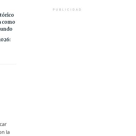
PUBLICIDAD
tórico
da como
 mundo
2026:
car
on la