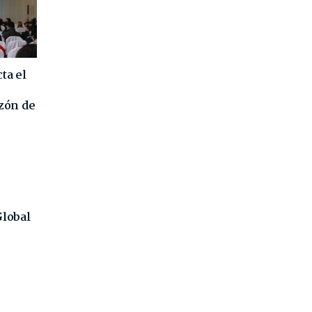
ta el
azón de
Global