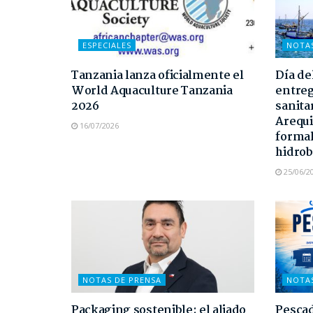
ESPECIALES
NOTA
Tanzania lanza oficialmente el
Día de
World Aquaculture Tanzania
entreg
2026
sanita
Arequi
16/07/2026
formal
hidrob
25/06/2
NOTAS DE PRENSA
NOTA
Packaging sostenible: el aliado
Pescad