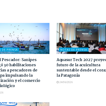
S DE PRENSA
NOTAS DE PRENSA
l Pescador: Sanipes
Aquasur Tech 2027 proyec
ó 30 habilitaciones
futuro de la acuicultura
rias a pescadores de
sustentable desde el cor
pa impulsando la
la Patagonia
ización y el comercio
24/06/2026
iológico
026
NOTAS DE PRENSA