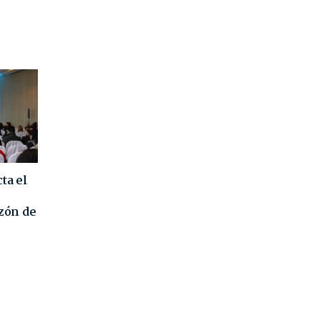
ta el
azón de