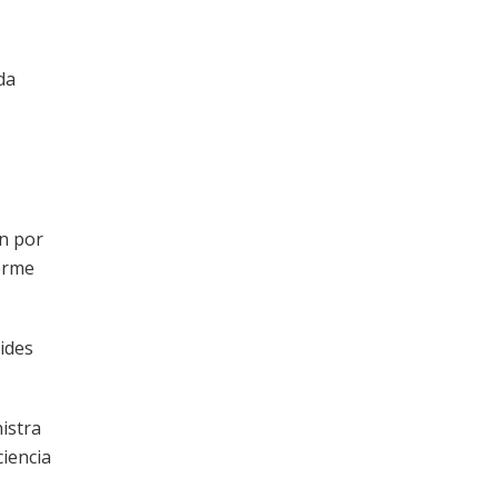
da
ón por
forme
cides
istra
ciencia