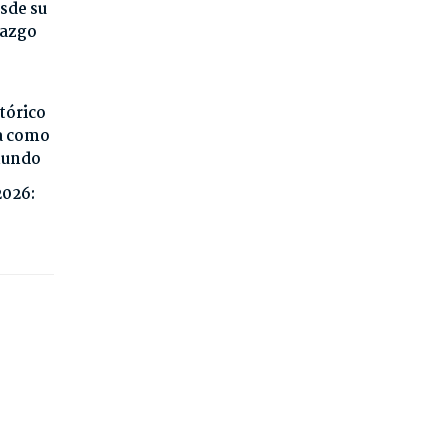
sde su
razgo
tórico
da como
 mundo
2026: