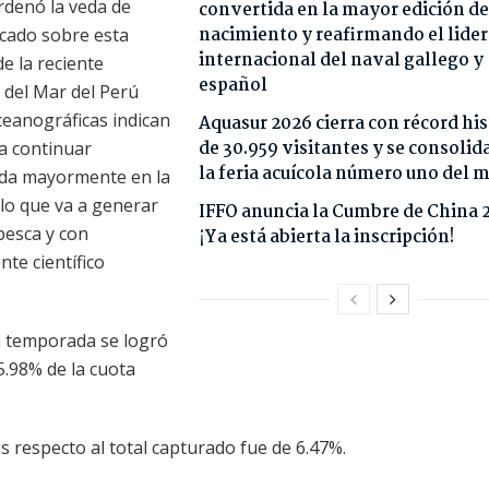
ordenó la veda de
convertida en la mayor edición de
nacimiento y reafirmando el lide
icado sobre esta
internacional del naval gallego y
e la reciente
español
o del Mar del Perú
ceanográficas indican
Aquasur 2026 cierra con récord his
de 30.959 visitantes y se consoli
 a continuar
la feria acuícola número uno del
ada mayormente en la
lo que va a generar
IFFO anuncia la Cumbre de China 
pesca y con
¡Ya está abierta la inscripción!
nte científico
a temporada se logró
5.98% de la cuota
es respecto al total capturado fue de 6.47%.