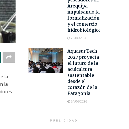
pescadores de
Arequipa
impulsando la
formalización
y el comercio
hidrobiológico
25/06/2026
Aquasur Tech
2027 proyecta
el futuro de la
acuicultura
sustentable
e la
desde el
n la
corazón de la
adores
Patagonia
24/06/2026
PUBLICIDAD