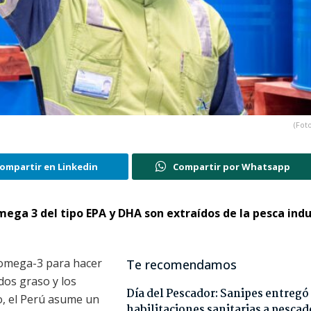
(Foto
ompartir en Linkedin
Compartir por Whatsapp
mega 3 del tipo EPA y DHA son extraídos de la pesca indu
l omega-3 para hacer
Te recomendamos
dos graso y los
Día del Pescador: Sanipes entregó
lo, el Perú asume un
habilitaciones sanitarias a pescad