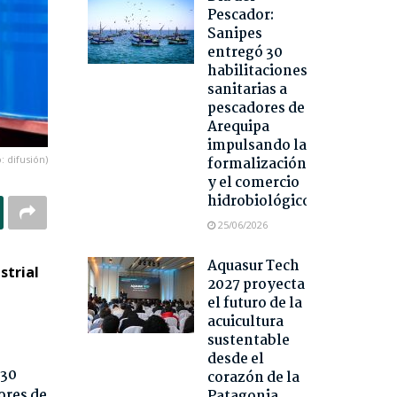
Pescador:
Sanipes
entregó 30
habilitaciones
sanitarias a
pescadores de
Arequipa
impulsando la
: difusión)
formalización
y el comercio
hidrobiológico
25/06/2026
Aquasur Tech
strial
2027 proyecta
el futuro de la
acuicultura
sustentable
desde el
 30
corazón de la
ores de
Patagonia