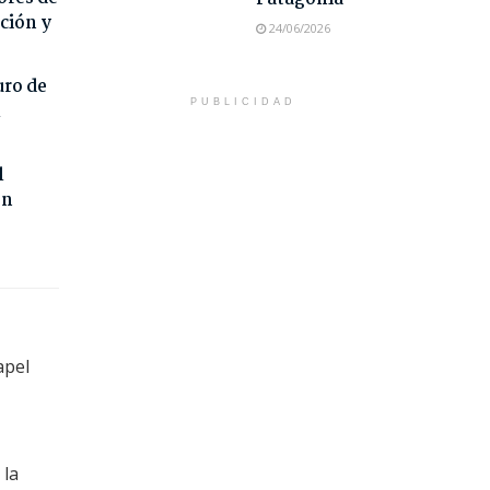
ción y
24/06/2026
uro de
PUBLICIDAD
l
l
on
apel
 la