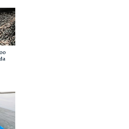
400
nda