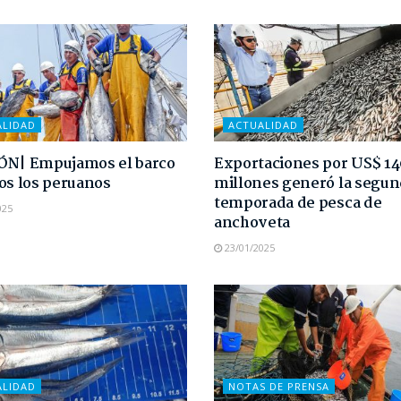
ALIDAD
ACTUALIDAD
ÓN| Empujamos el barco
Exportaciones por US$ 1
os los peruanos
millones generó la segu
temporada de pesca de
025
anchoveta
23/01/2025
ALIDAD
NOTAS DE PRENSA