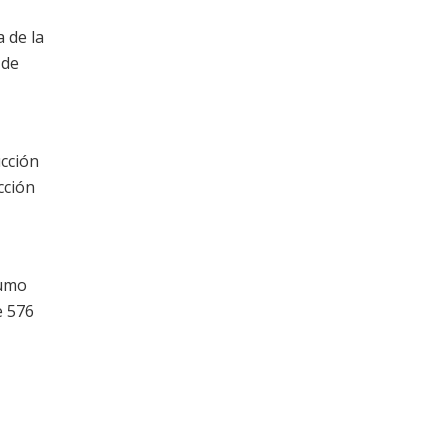
 de la
 de
ucción
cción
sumo
e 576