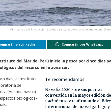
Ministerio de la Producción autorizó pesca exploratoria de anchoveta. (Foto
ompartir en Linkedin
Compartir por Whatsapp
stituto del Mar del Perú inicie la pesca por cinco días p
lógicos del recurso en la zona sur.
co días, el Instituto
Te recomendamos
loratoria de
Navalia 2026 abre sus puertas
anca (Anchoa nasus).
convertida en la mayor edición de
 aspectos biológicos–
nacimiento y reafirmando el lide
aís.
internacional del naval gallego y