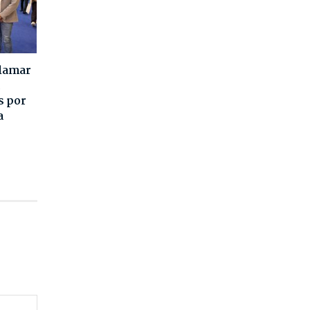
alamar
s por
a