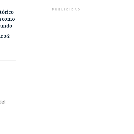
PUBLICIDAD
tórico
da como
 mundo
2026:
del