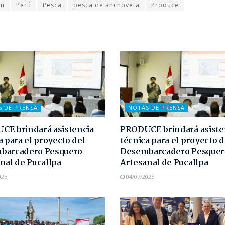
ón
Perú
Pesca
pesca de anchoveta
Produce
S DE PRENSA
NOTAS DE PRENSA
E brindará asistencia
PRODUCE brindará asiste
a para el proyecto del
técnica para el proyecto d
barcadero Pesquero
Desembarcadero Pesquer
nal de Pucallpa
Artesanal de Pucallpa
025
04/07/2025