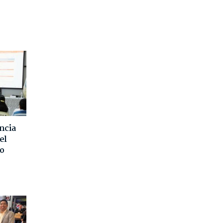
ncia
el
o