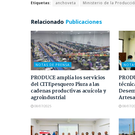
Etiquetas:
anchoveta
Ministerio de la Producci
Relacionado
Publicaciones
NOTAS DE PRENSA
NOTA
PRODUCE amplía los servicios
PRODUC
del CITEpesquero Piura a las
técnic
cadenas productivas acuícola y
Desem
agroindustrial
Artesa
08/07/2025
08/07/2