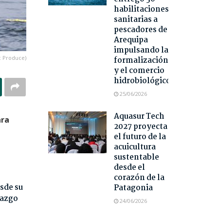
habilitaciones
sanitarias a
pescadores de
Arequipa
impulsando la
: Produce)
formalización
y el comercio
hidrobiológico
25/06/2026
Aquasur Tech
ara
2027 proyecta
el futuro de la
acuicultura
sustentable
desde el
corazón de la
sde su
Patagonia
razgo
24/06/2026