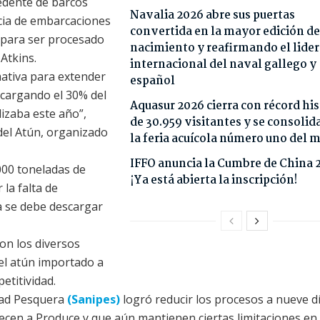
edente de barcos
Navalia 2026 abre sus puertas
ncia de embarcaciones
convertida en la mayor edición de
 para ser procesado
nacimiento y reafirmando el lide
 Atkins.
internacional del naval gallego y
ativa para extender
español
scargando el 30% del
Aquasur 2026 cierra con récord his
lizaba este año”,
de 30.959 visitantes y se consoli
del Atún, organizado
la feria acuícola número uno del
IFFO anuncia la Cumbre de China 
000 toneladas de
¡Ya está abierta la inscripción!
la falta de
ya se debe descargar
on los diversos
el atún importado a
etitividad.
dad Pesquera
(Sanipes)
logró reducir los procesos a nueve dí
cen a Produce y que aún mantienen ciertas limitaciones en