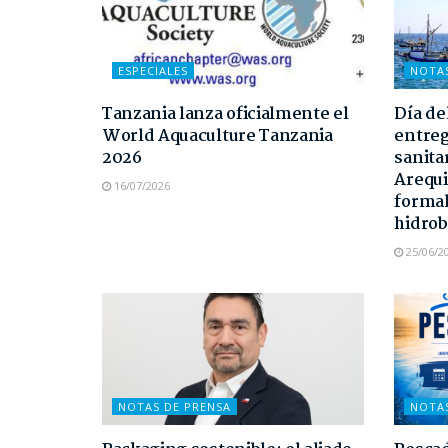
ESPECIALES
NOTA
Tanzania lanza oficialmente el
Día de
World Aquaculture Tanzania
entreg
2026
sanita
Arequi
16/07/2026
formal
hidrob
25/06/2
NOTAS DE PRENSA
NOTA