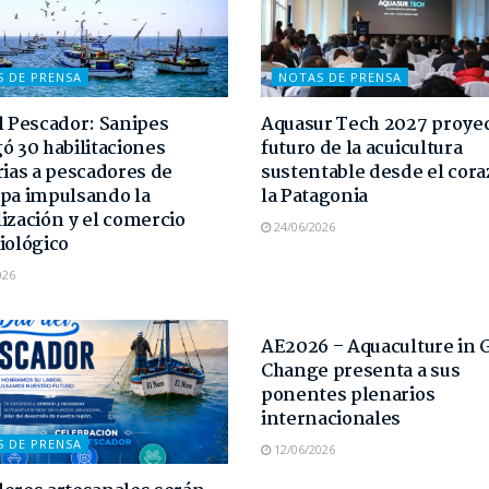
S DE PRENSA
NOTAS DE PRENSA
l Pescador: Sanipes
Aquasur Tech 2027 proyec
ó 30 habilitaciones
futuro de la acuicultura
rias a pescadores de
sustentable desde el cor
pa impulsando la
la Patagonia
ización y el comercio
24/06/2026
iológico
026
NOTAS DE PRENSA
AE2026 – Aquaculture in 
Change presenta a sus
ponentes plenarios
internacionales
S DE PRENSA
12/06/2026