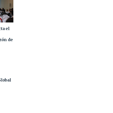
ta el
azón de
Global