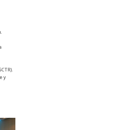
.
a
SCTR).
e y