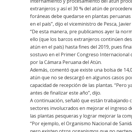
internamiento y procesamiento del atún proc
extranjeros y así el 30 % del atún de procede
foráneas debe quedarse en plantas peruanas
en el país”, dijo el viceministro de Pesca, Javier
“De esta manera, pre publicamos ayer la norm
ello (que los barcos extranjeros continúen de
atún en el país) hasta fines del 2019, pues fina
sostuvo en el Primer Congreso Internacional 
por la Cámara Peruana del Atún.
Además, comentó que existe una bolsa de 14,
atún que no se descargó en algunos casos por 
capacidad de recepción de las plantas. “Pero 
antes de finalizar este año”, dijo.
A continuación, señaló que están trabajando c
sectores involucrados en mejorar el ingreso d
las plantas pesqueras y lograr mejorar la comp
“Por ejemplo, el Organismo Nacional de Sani
pero existen otros organismos que no pertene