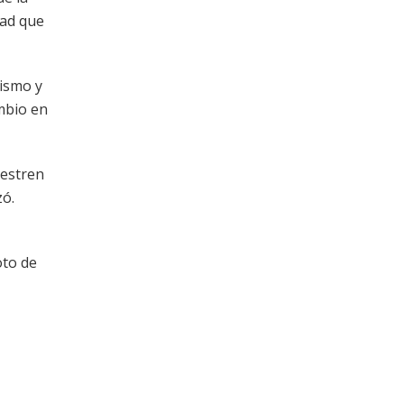
dad que
rismo y
mbio en
uestren
zó.
oto de