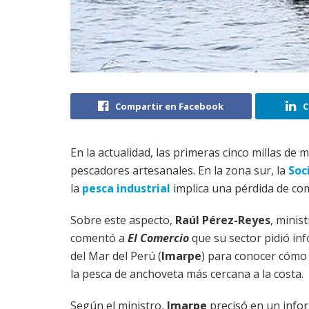
Compartir en Facebook
C
En la actualidad, las primeras cinco millas de 
pescadores artesanales. En la zona sur, la
Soc
la
pesca industrial
implica una pérdida de comp
Sobre este aspecto,
Raúl Pérez-Reyes
, minis
comentó a
El Comercio
que su sector pidió inf
del Mar del Perú (
Imarpe
) para conocer cómo 
la pesca de anchoveta más cercana a la costa.
Según el ministro,
Imarpe
precisó en un infor