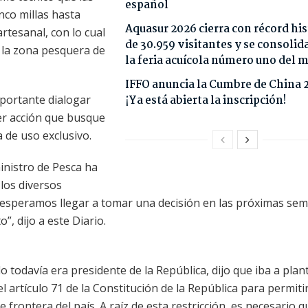
español
inco millas hasta
Aquasur 2026 cierra con récord his
rtesanal, con lo cual
de 30.959 visitantes y se consoli
 la zona pesquera de
la feria acuícola número uno del
IFFO anuncia la Cumbre de China 
portante dialogar
¡Ya está abierta la inscripción!
er acción que busque
 de uso exclusivo.
inistro de Pesca ha
los diversos
n esperamos llegar a tomar una decisión en las próximas se
, dijo a este Diario.
o todavía era presidente de la República, dijo que iba a plan
artículo 71 de la Constitución de la República para permitir
frontera del país. A raíz de esta restricción, es necesario q