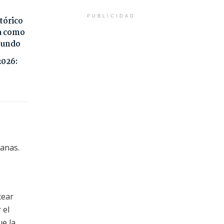
PUBLICIDAD
tórico
da como
 mundo
2026:
manas.
tear
 el
ue la