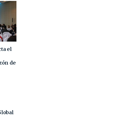
ta el
azón de
Global