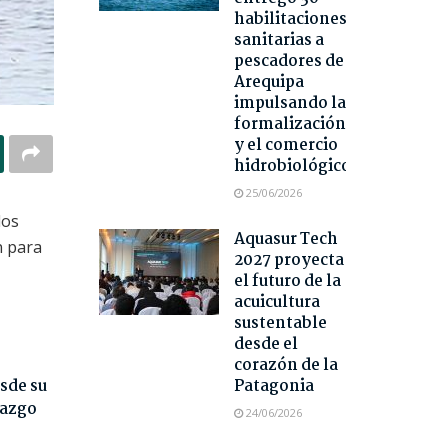
habilitaciones
sanitarias a
pescadores de
Arequipa
impulsando la
formalización
y el comercio
hidrobiológico
25/06/2026
los
Aquasur Tech
n para
2027 proyecta
el futuro de la
acuicultura
sustentable
desde el
corazón de la
sde su
Patagonia
razgo
24/06/2026