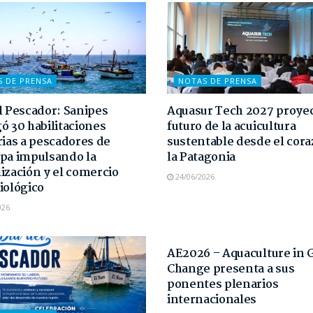
S DE PRENSA
NOTAS DE PRENSA
l Pescador: Sanipes
Aquasur Tech 2027 proyec
ó 30 habilitaciones
futuro de la acuicultura
rias a pescadores de
sustentable desde el cor
pa impulsando la
la Patagonia
ización y el comercio
24/06/2026
iológico
026
NOTAS DE PRENSA
AE2026 – Aquaculture in 
Change presenta a sus
ponentes plenarios
internacionales