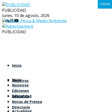
CERRAR
PUBLICIDAD
lunes, 10 de agosto, 2026
PUBLICIDAD
Inicio
Inicio
Nosotros
Nosotros
Ediciones
Ediciones
Actualidad
Notas de Prensa
Directorio
Actualidad